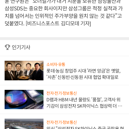
윤 연구원은 “오너일가가 대거 지분을 보유한 삼성물산과
삼성SDS는 중요한 회사이지만 삼성그룹은 적정 실적과 가
치를 넘어서는 인위적인 주가부양을 원치 않는 것 같다”고
덧붙였다. [비즈니스포스트 김디모데 기자]
인기기사
소비자·유통
롯데·농심 창업주 시대 '라면 앙금'은 옛말,
'사촌' 신동빈·신동원 시대 협업 확대일로
전자·전기·정보통신
D램과 HBM 내년 물량도 '품절', 고객사 위
기감이 삼성전자 SK하이닉스 협상력 더 키
워
전자·전기·정보통신
외신 "삼성전자 SK하이닉스 중국 공장용 현