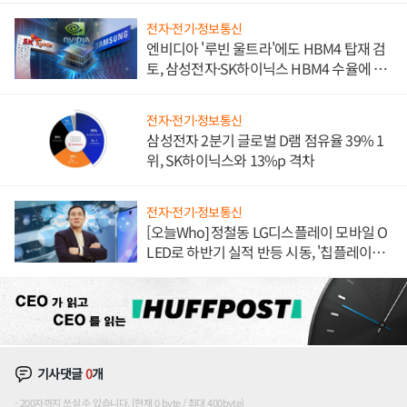
전자·전기·정보통신
엔비디아 '루빈 울트라'에도 HBM4 탑재 검
토, 삼성전자·SK하이닉스 HBM4 수율에 주
도권 갈린다
전자·전기·정보통신
삼성전자 2분기 글로벌 D램 점유율 39% 1
위, SK하이닉스와 13%p 격차
전자·전기·정보통신
[오늘Who] 정철동 LG디스플레이 모바일 O
LED로 하반기 실적 반등 시동, '칩플레이
션'에 가격 인하 압박은 부담
기사댓글
0
개
200자까지 쓰실 수 있습니다. (현재 0 byte / 최대 400byte)