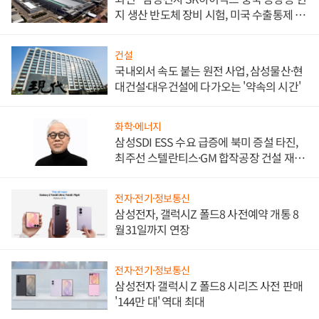
지 생산 반도체 장비 시험, 미국 수출통제 대
비"
건설
국내외서 속도 붙는 원전 사업, 삼성물산·현
대건설·대우건설에 다가오는 '약속의 시간'
화학·에너지
삼성SDI ESS 수요 급증에 북미 증설 타진,
최주선 스텔란티스·GM 합작공장 건설 재추
진하나
전자·전기·정보통신
삼성전자, 갤럭시Z 폴드8 사전예약 개통 8
월31일까지 연장
전자·전기·정보통신
삼성전자 갤럭시 Z 폴드8 시리즈 사전 판매
'144만 대' 역대 최대