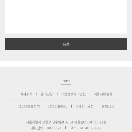
PC버전
회사소개
윤리강령
개인정보처리방침
이용자위원회
청소년보호정책
정정·반론보도
기사심의규정
불편신고
서울특별시 성동구 성수일로 39-34 서울숲더스페이스 12층
대표전화 : 1800-6522
팩스 : 070-4015-8658