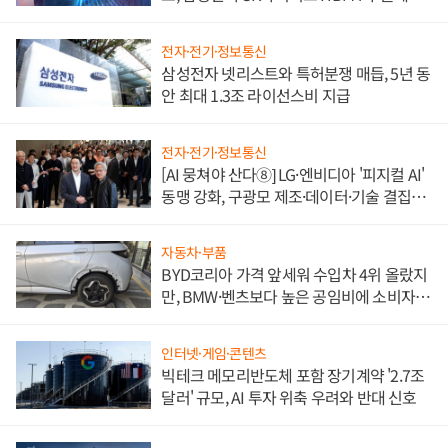
도권 갈린다
전자·전기·정보통신
삼성전자 넷리스트와 특허분쟁 매듭, 5년 동
안 최대 1.3조 라이선스비 지급
전자·전기·정보통신
[AI 뭉쳐야 산다⑧] LG·엔비디아 '피지컬 AI'
동맹 강화, 구광모 제조·데이터·기술 결집
해 종합 로보틱스 기업으로
자동차·부품
BYD코리아 가격 앞세워 수입차 4위 올랐지
만, BMW·벤츠보다 높은 공임비에 소비자
불만 폭발
인터넷·게임·콘텐츠
빅테크 메모리반도체 포함 장기계약 '2.7조
달러' 규모, AI 투자 위축 우려와 반대 신호