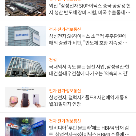
외신 "삼성전자 SK하이닉스 중국 공장용 현
지 생산 반도체 장비 시험, 미국 수출통제 대
비"
전자·전기·정보통신
삼성전자 SK하이닉스 소극적 주주환원에
해외 증권가 비판, "반도체 호황 지속성 의
문"
건설
국내외서 속도 붙는 원전 사업, 삼성물산·현
대건설·대우건설에 다가오는 '약속의 시간'
전자·전기·정보통신
삼성전자, 갤럭시Z 폴드8 사전예약 개통 8
월31일까지 연장
전자·전기·정보통신
엔비디아 '루빈 울트라'에도 HBM4 탑재 검
토, 삼성전자·SK하이닉스 HBM4 수율에 주