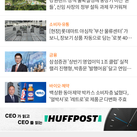
강원랜드 정책 불확실성에 중장기 비전 '흔
들', 신임 사장의 정부 설득 과제 무거워져
소비자·유통
[현장] 롯데마트 야심작 '부산 물류센터' 가
보니, 장보기 상품 자동으로 담는 '로봇 400
대' 장관
금융
삼섬증권 '상반기 영업이익 1조 클럽' 실적
랠리 진행형, 박종문 '발행어음' 달고 연임 향
하나
바이오·제약
백상환 동아제약 박카스 소비자층 넓혔다,
'얼박사'로 '레트로'로 제품군 다변화 주효