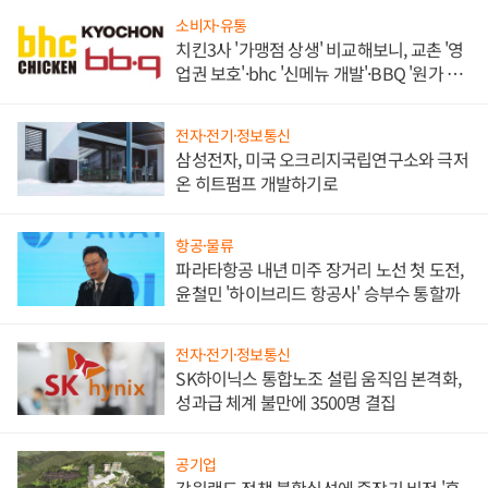
소비자·유통
치킨3사 '가맹점 상생' 비교해보니, 교촌 '영
업권 보호'·bhc '신메뉴 개발'·BBQ '원가 부
담'
전자·전기·정보통신
삼성전자, 미국 오크리지국립연구소와 극저
온 히트펌프 개발하기로
항공·물류
파라타항공 내년 미주 장거리 노선 첫 도전,
윤철민 '하이브리드 항공사' 승부수 통할까
전자·전기·정보통신
SK하이닉스 통합노조 설립 움직임 본격화,
성과급 체계 불만에 3500명 결집
공기업