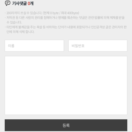
기사댓글
0
개
200자까지 쓰실 수 있습니다. (현재 0 byte / 최대 400byte)
저작권 등 다른 사람의 권리를 침해하거나 명예를 훼손하는 댓글은 관련 법률에 의해 제재를 받을
수 있습니다.
타인에게 불쾌감을 주는 욕설 등 비하하는 단어가 내용에 포함되거나 인신공격성 글은 관리자의 판
단에 의해 삭제 합니다.