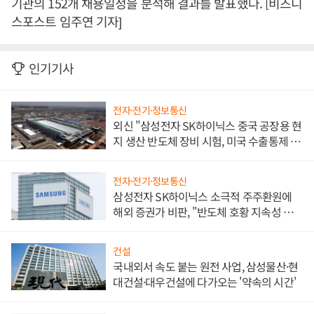
기관의 152개 채용일정을 분석해 결과를 발표했다. [비즈니
스포스트 임주연 기자]
인기기사
전자·전기·정보통신
외신 "삼성전자 SK하이닉스 중국 공장용 현
지 생산 반도체 장비 시험, 미국 수출통제 대
비"
전자·전기·정보통신
삼성전자 SK하이닉스 소극적 주주환원에
해외 증권가 비판, "반도체 호황 지속성 의
문"
건설
국내외서 속도 붙는 원전 사업, 삼성물산·현
대건설·대우건설에 다가오는 '약속의 시간'