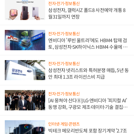
전자·전기·정보통신
삼성전자, 갤럭시Z 폴드8 사전예약 개통 8
월31일까지 연장
전자·전기·정보통신
엔비디아 '루빈 울트라'에도 HBM4 탑재 검
토, 삼성전자·SK하이닉스 HBM4 수율에 주
도권 갈린다
전자·전기·정보통신
삼성전자 넷리스트와 특허분쟁 매듭, 5년 동
안 최대 1.3조 라이선스비 지급
전자·전기·정보통신
[AI 뭉쳐야 산다⑧] LG·엔비디아 '피지컬 AI'
동맹 강화, 구광모 제조·데이터·기술 결집
해 종합 로보틱스 기업으로
인터넷·게임·콘텐츠
빅테크 메모리반도체 포함 장기계약 '2.7조