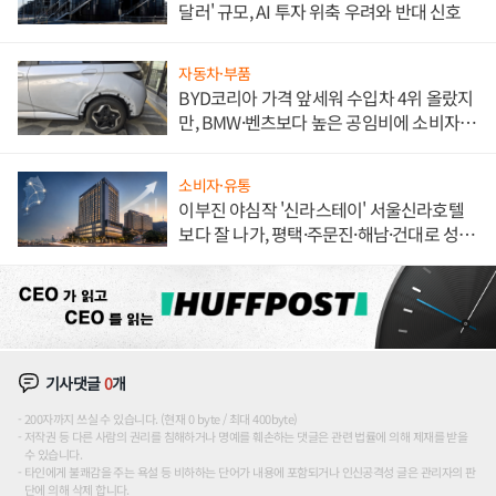
달러' 규모, AI 투자 위축 우려와 반대 신호
자동차·부품
BYD코리아 가격 앞세워 수입차 4위 올랐지
만, BMW·벤츠보다 높은 공임비에 소비자
불만 폭발
소비자·유통
이부진 야심작 '신라스테이' 서울신라호텔
보다 잘 나가, 평택·주문진·해남·건대로 성
장판 더 넓힌다
기사댓글
0
개
200자까지 쓰실 수 있습니다. (현재 0 byte / 최대 400byte)
저작권 등 다른 사람의 권리를 침해하거나 명예를 훼손하는 댓글은 관련 법률에 의해 제재를 받을
수 있습니다.
타인에게 불쾌감을 주는 욕설 등 비하하는 단어가 내용에 포함되거나 인신공격성 글은 관리자의 판
단에 의해 삭제 합니다.