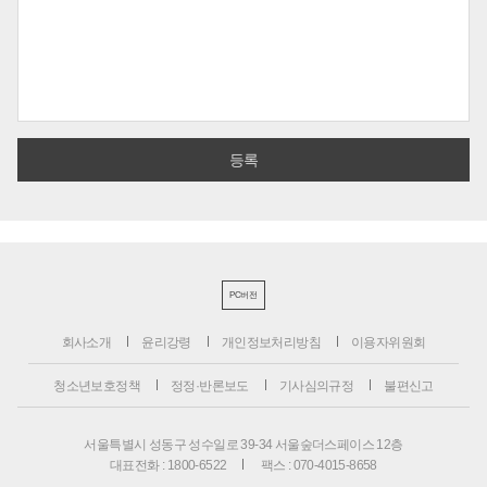
PC버전
회사소개
윤리강령
개인정보처리방침
이용자위원회
청소년보호정책
정정·반론보도
기사심의규정
불편신고
서울특별시 성동구 성수일로 39-34 서울숲더스페이스 12층
대표전화 : 1800-6522
팩스 : 070-4015-8658