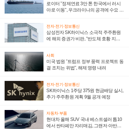
로이터 "정제연료 3만 톤 한국에서 러시
아로 이동", 우크라이나의 공격에 수요 늘
어
전자·전기·정보통신
삼성전자 SK하이닉스 소극적 주주환원
에 해외 증권가 비판, "반도체 호황 지속
성 의문"
사회
미국 법원 "트럼프 정부 풍력 프로젝트 동
결 조치는 위법", 해제 명령 내려
전자·전기·정보통신
SK하이닉스 1주당 375원 현금배당 실시,
추가 주주환원 계획 9월 공개 예정
자동차·부품
현대차 올해 SUV 국내 베스트셀러 톱10
에서 싼타페만 자리매김, 그랜저·아반떼