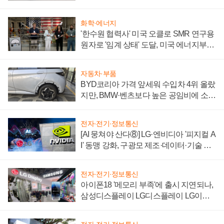
'세단 쌍끌이'로 내수 방어
화학·에너지
'한수원 협력사' 미국 오클로 SMR 연구용
원자로 '임계 상태' 도달, 미국 에너지부
"중요한 이정표"
자동차·부품
BYD코리아 가격 앞세워 수입차 4위 올랐
지만, BMW·벤츠보다 높은 공임비에 소비
자 불만 폭발
전자·전기·정보통신
[AI 뭉쳐야 산다⑧] LG·엔비디아 '피지컬 A
I' 동맹 강화, 구광모 제조·데이터·기술 결
집해 종합 로보틱스 기업으로
전자·전기·정보통신
아이폰18 '메모리 부족'에 출시 지연되나,
삼성디스플레이 LG디스플레이 LG이노
텍 '탈애플' 수익 다각화 속도