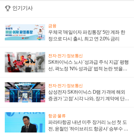
인기기사
금융
우체국 '매일이자 파킹통장' 5만 계좌 한
정으로 다시 출시, 최고 연 2.0% 금리
전자·전기·정보통신
SK하이닉스 노사 '성과급 주식 지급' 평행
선, 곽노정 'N% 성과급' 법적 논란 벗을지
주목
전자·전기·정보통신
삼성전자 SK하이닉스 D램 가격에 해외
증권가 '고점' 시각 나와, 장기 계약에 단점
부각
항공·물류
파라타항공 내년 미주 장거리 노선 첫 도
전, 윤철민 '하이브리드 항공사' 승부수 통