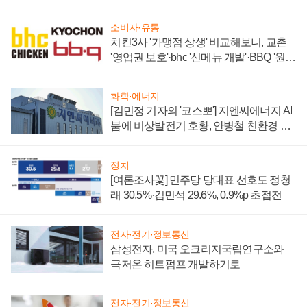
할까
소비자·유통
치킨3사 '가맹점 상생' 비교해보니, 교촌
'영업권 보호'·bhc '신메뉴 개발'·BBQ '원가
부담'
화학·에너지
[김민정 기자의 '코스뽀'] 지엔씨에너지 AI
붐에 비상발전기 호황, 안병철 친환경 에
너지 발전전문기업 향한다
정치
[여론조사꽃] 민주당 당대표 선호도 정청
래 30.5%·김민석 29.6%, 0.9%p 초접전
전자·전기·정보통신
삼성전자, 미국 오크리지국립연구소와
극저온 히트펌프 개발하기로
전자·전기·정보통신