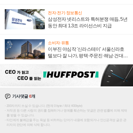
에 주도권 갈린다
전자·전기·정보통신
삼성전자 넷리스트와 특허분쟁 매듭, 5년
동안 최대 1.3조 라이선스비 지급
소비자·유통
이부진 야심작 '신라스테이' 서울신라호
텔보다 잘 나가, 평택·주문진·해남·건대로
성장판 더 넓힌다
기사댓글
0
개
200자까지 쓰실 수 있습니다. (현재 0 byte / 최대 400byte)
저작권 등 다른 사람의 권리를 침해하거나 명예를 훼손하는 댓글은 관련 법률에 의해 제재
를 받을 수 있습니다.
타인에게 불쾌감을 주는 욕설 등 비하하는 단어가 내용에 포함되거나 인신공격성 글은 관
리자의 판단에 의해 삭제 합니다.