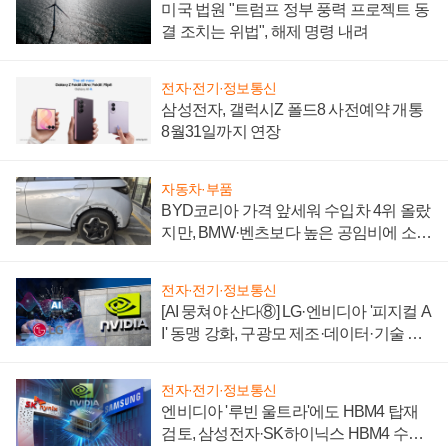
미국 법원 "트럼프 정부 풍력 프로젝트 동
결 조치는 위법", 해제 명령 내려
전자·전기·정보통신
삼성전자, 갤럭시Z 폴드8 사전예약 개통
8월31일까지 연장
자동차·부품
BYD코리아 가격 앞세워 수입차 4위 올랐
지만, BMW·벤츠보다 높은 공임비에 소비
자 불만 폭발
전자·전기·정보통신
[AI 뭉쳐야 산다⑧] LG·엔비디아 '피지컬 A
I' 동맹 강화, 구광모 제조·데이터·기술 결
집해 종합 로보틱스 기업으로
전자·전기·정보통신
엔비디아 '루빈 울트라'에도 HBM4 탑재
검토, 삼성전자·SK하이닉스 HBM4 수율