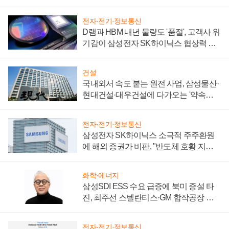
제 대비"
전자·전기·정보통신
D램과 HBM 내년 물량도 '품절', 고객사 위
기감이 삼성전자 SK하이닉스 협상력 더
키워
건설
국내외서 속도 붙는 원전 사업, 삼성물산·
현대건설·대우건설에 다가오는 '약속의
시간'
전자·전기·정보통신
삼성전자 SK하이닉스 소극적 주주환원
에 해외 증권가 비판, "반도체 호황 지속
성 의문"
화학·에너지
삼성SDI ESS 수요 급증에 북미 증설 타
진, 최주선 스텔란티스·GM 합작공장 건
설 재추진하나
전자·전기·정보통신