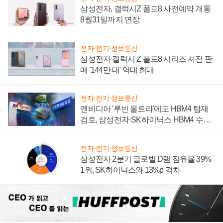
삼성전자, 갤럭시Z 폴드8 사전예약 개통
8월31일까지 연장
전자·전기·정보통신
삼성전자 갤럭시 Z 폴드8 시리즈 사전 판
매 '144만 대' 역대 최대
전자·전기·정보통신
엔비디아 '루빈 울트라'에도 HBM4 탑재
검토, 삼성전자·SK하이닉스 HBM4 수율
에 주도권 갈린다
전자·전기·정보통신
삼성전자 2분기 글로벌 D램 점유율 39%
1위, SK하이닉스와 13%p 격차