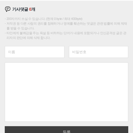
기사댓글
0
개
200자까지 쓰실 수 있습니다. (현재 0 byte / 최대 400byte)
저작권 등 다른 사람의 권리를 침해하거나 명예를 훼손하는 댓글은 관련 법률에 의해 제재
를 받을 수 있습니다.
타인에게 불쾌감을 주는 욕설 등 비하하는 단어가 내용에 포함되거나 인신공격성 글은 관
리자의 판단에 의해 삭제 합니다.