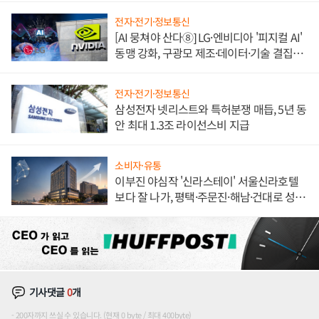
전자·전기·정보통신
[AI 뭉쳐야 산다⑧] LG·엔비디아 '피지컬 AI'
동맹 강화, 구광모 제조·데이터·기술 결집
해 종합 로보틱스 기업으로
전자·전기·정보통신
삼성전자 넷리스트와 특허분쟁 매듭, 5년 동
안 최대 1.3조 라이선스비 지급
소비자·유통
이부진 야심작 '신라스테이' 서울신라호텔
보다 잘 나가, 평택·주문진·해남·건대로 성
장판 더 넓힌다
기사댓글
0
개
200자까지 쓰실 수 있습니다. (현재 0 byte / 최대 400byte)