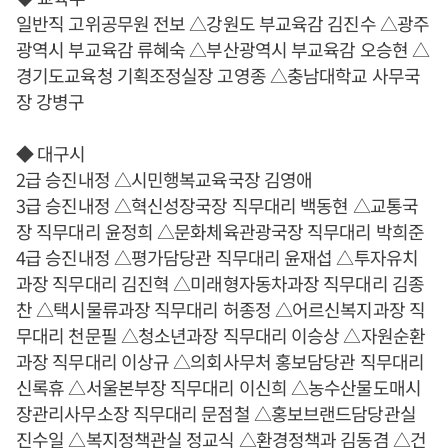
일반직 고위공무원 전보 △강원도 부교육감 김진수 △광주
광역시 부교육감 류혜숙 △부산광역시 부교육감 오승현 △
경기도교육청 기획조정실장 고영종 △충남대학교 사무국
장 강병구
◆ 대구시
2급 승진내정 △시민행복교육국장 김영애
3급 승진내정 △혁신성장국장 직무대리 백동현 △교통국
장 직무대리 윤정희 △문화체육관광국장 직무대리 박희준
4급 승진내정 △평가담당관 직무대리 윤재섭 △투자유치
과장 직무대리 김진혁 △미래형자동차과장 직무대리 김종
찬 △택시물류과장 직무대리 허종정 △어르신복지과장 직
무대리 천문필 △청소년과장 직무대리 이승상 △자원순환
과장 직무대리 이상규 △의회사무처 홍보담당관 직무대리
신록휴 △서울본부장 직무대리 이신희 △농수산물도매시
장관리사무소장 직무대리 문점철 △홍보브랜드담당관실
진수일 △복지정책관실 정교식 △환경정책과 김동겸 △건