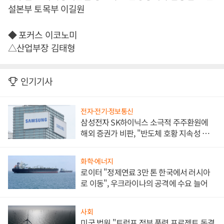
설본부 토목부 이길원
◆ 포커스 이코노미
△산업부장 김태형
인기기사
전자·전기·정보통신
삼성전자 SK하이닉스 소극적 주주환원에
해외 증권가 비판, "반도체 호황 지속성 의
문"
화학·에너지
로이터 "정제연료 3만 톤 한국에서 러시아
로 이동", 우크라이나의 공격에 수요 늘어
사회
미국 법원 "트럼프 정부 풍력 프로젝트 동결