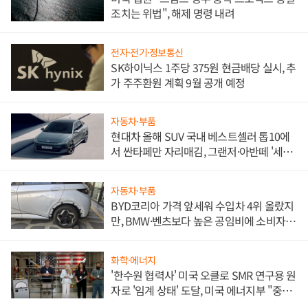
조치는 위법", 해제 명령 내려
전자·전기·정보통신
SK하이닉스 1주당 375원 현금배당 실시, 추
가 주주환원 계획 9월 공개 예정
자동차·부품
현대차 올해 SUV 국내 베스트셀러 톱10에
서 싼타페만 자리매김, 그랜저·아반떼 '세단
쌍끌이'로 내수 방어
자동차·부품
BYD코리아 가격 앞세워 수입차 4위 올랐지
만, BMW·벤츠보다 높은 공임비에 소비자
불만 폭발
화학·에너지
'한수원 협력사' 미국 오클로 SMR 연구용 원
자로 '임계 상태' 도달, 미국 에너지부 "중요
한 이정표"