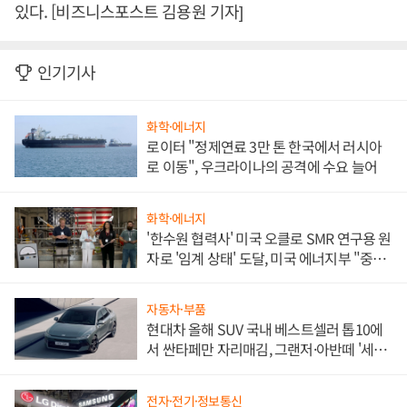
있다. [비즈니스포스트 김용원 기자]
인기기사
화학·에너지
로이터 "정제연료 3만 톤 한국에서 러시아
로 이동", 우크라이나의 공격에 수요 늘어
화학·에너지
'한수원 협력사' 미국 오클로 SMR 연구용 원
자로 '임계 상태' 도달, 미국 에너지부 "중요
한 이정표"
자동차·부품
현대차 올해 SUV 국내 베스트셀러 톱10에
서 싼타페만 자리매김, 그랜저·아반떼 '세단
쌍끌이'로 내수 방어
전자·전기·정보통신