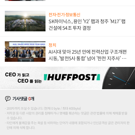
전자·전기·정보통신
SK하이닉스, 용인 'Y2' 팹과 청주 'M17' 팹
건설에 54조 투자 결정
정치
AI시대 맞아 25년 만에 전력산업 구조개편
시동, '발전5사 통합' 넘어 '한전 지주사' 재편
론도
기사댓글
0
개
200자까지 쓰실 수 있습니다. (현재 0 byte / 최대 400byte)
저작권 등 다른 사람의 권리를 침해하거나 명예를 훼손하는 댓글은 관련 법률에 의해 제재를 받을
수 있습니다.
타인에게 불쾌감을 주는 욕설 등 비하하는 단어가 내용에 포함되거나 인신공격성 글은 관리자의 판
단에 의해 삭제 합니다.