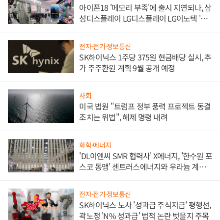
아이폰18 '메모리 부족'에 출시 지연되나, 삼
성디스플레이 LG디스플레이 LG이노텍 '탈
애플' 수익 다각화 속도
전자·전기·정보통신
SK하이닉스 1주당 375원 현금배당 실시, 추
가 주주환원 계획 9월 공개 예정
사회
미국 법원 "트럼프 정부 풍력 프로젝트 동결
조치는 위법", 해제 명령 내려
화학·에너지
'DL이앤씨 SMR 협력사' X에너지, '한수원 포
스코 동맹' 센트러스에너지와 우라늄 계약
체결
전자·전기·정보통신
SK하이닉스 노사 '성과급 주식지급' 평행선,
곽노정 'N% 성과급' 법적 논란 벗을지 주목