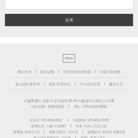
PC버전
회사소개
윤리강령
개인정보처리방침
이용자위원회
청소년보호정책
정정·반론보도
기사심의규정
불편신고
서울특별시 성동구 성수일로 39-34 서울숲더스페이스 12층
대표전화 : 1800-6522
팩스 : 070-4015-8658
편집국 : 070-4010-8512
사업본부 : 070-4010-7078
등록번호 : 서울 아 02897
제호 : 비즈니스포스트
등록일: 2013.11.13
발행·편집인 : 강석운
발행일자: 2013년 12월 2일
청소년보호책임자 : 강석운
ISSN : 2636-171X