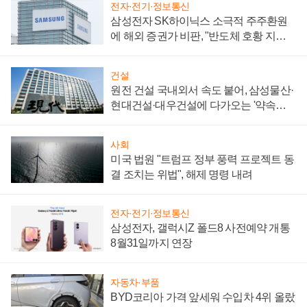
전자·전기·정보통신
삼성전자 SK하이닉스 소극적 주주환원
에 해외 증권가 비판, "반도체 호황 지속
성 의문"
건설
원전 건설 국내외서 속도 붙어, 삼성물산·
현대건설·대우건설에 다가오는 '약속의
시간'
사회
미국 법원 "트럼프 정부 풍력 프로젝트 동
결 조치는 위법", 해제 명령 내려
전자·전기·정보통신
삼성전자, 갤럭시Z 폴드8 사전예약 개통
8월31일까지 연장
자동차·부품
BYD코리아 가격 앞세워 수입차 4위 올랐