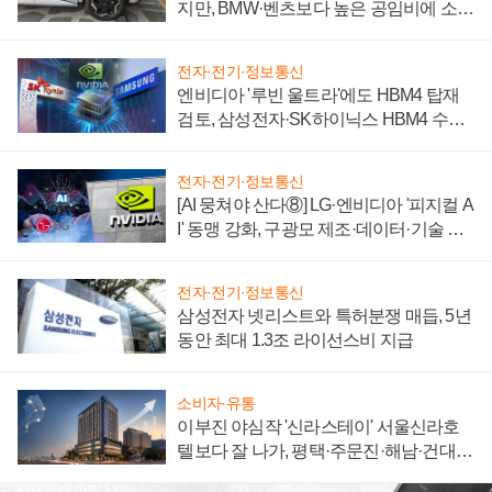
지만, BMW·벤츠보다 높은 공임비에 소비
자 불만 폭발
전자·전기·정보통신
엔비디아 '루빈 울트라'에도 HBM4 탑재
검토, 삼성전자·SK하이닉스 HBM4 수율
에 주도권 갈린다
전자·전기·정보통신
[AI 뭉쳐야 산다⑧] LG·엔비디아 '피지컬 A
I' 동맹 강화, 구광모 제조·데이터·기술 결
집해 종합 로보틱스 기업으로
전자·전기·정보통신
삼성전자 넷리스트와 특허분쟁 매듭, 5년
동안 최대 1.3조 라이선스비 지급
소비자·유통
이부진 야심작 '신라스테이' 서울신라호
텔보다 잘 나가, 평택·주문진·해남·건대로
성장판 더 넓힌다