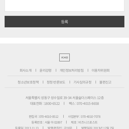
PC버전
회사소개
윤리강령
개인정보처리방침
이용자위원회
청소년보호정책
정정·반론보도
기사심의규정
불편신고
서울특별시 성동구 성수일로 39-34 서울숲더스페이스 12층
대표전화 : 1800-6522
팩스 : 070-4015-8658
편집국 : 070-4010-8512
사업본부 : 070-4010-7078
등록번호 : 서울 아 02897
제호 : 비즈니스포스트
등록일: 2013.11.13
발행·편집인 : 강석운
발행일자: 2013년 12월 2일