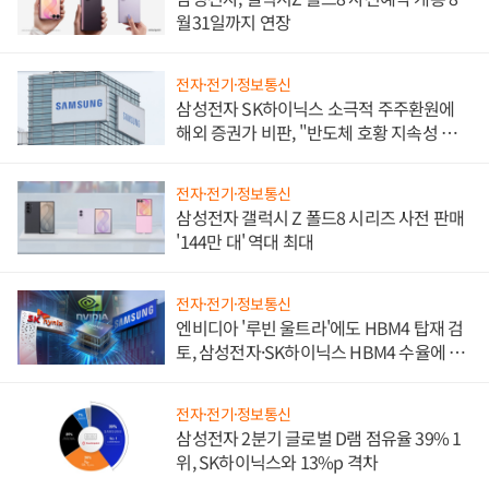
월31일까지 연장
전자·전기·정보통신
삼성전자 SK하이닉스 소극적 주주환원에
해외 증권가 비판, "반도체 호황 지속성 의
문"
전자·전기·정보통신
삼성전자 갤럭시 Z 폴드8 시리즈 사전 판매
'144만 대' 역대 최대
전자·전기·정보통신
엔비디아 '루빈 울트라'에도 HBM4 탑재 검
토, 삼성전자·SK하이닉스 HBM4 수율에 주
도권 갈린다
전자·전기·정보통신
삼성전자 2분기 글로벌 D램 점유율 39% 1
위, SK하이닉스와 13%p 격차