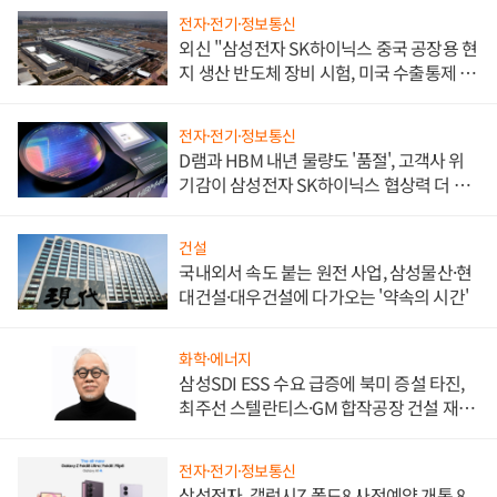
전자·전기·정보통신
외신 "삼성전자 SK하이닉스 중국 공장용 현
지 생산 반도체 장비 시험, 미국 수출통제 대
비"
전자·전기·정보통신
D램과 HBM 내년 물량도 '품절', 고객사 위
기감이 삼성전자 SK하이닉스 협상력 더 키
워
건설
국내외서 속도 붙는 원전 사업, 삼성물산·현
대건설·대우건설에 다가오는 '약속의 시간'
화학·에너지
삼성SDI ESS 수요 급증에 북미 증설 타진,
최주선 스텔란티스·GM 합작공장 건설 재추
진하나
전자·전기·정보통신
삼성전자, 갤럭시Z 폴드8 사전예약 개통 8