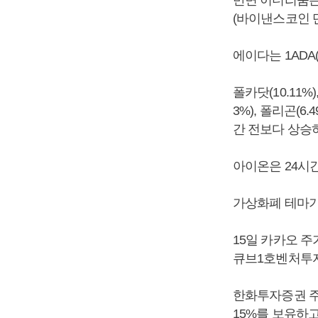
(바이낸스코인 단
에이다는 1ADA(
폴카닷(10.11%)
3%), 폴리곤(6.
간 전보다 상승
아이온은 24시간
가상화폐 테마기
15일 카카오 주
큐브1호벤처투자
한화투자증권 주가
15%를 보유하고