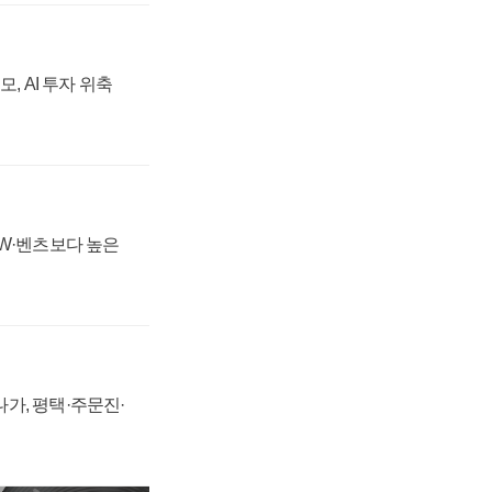
, AI 투자 위축
MW·벤츠보다 높은
가, 평택·주문진·