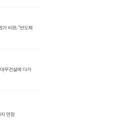
가 비판, "반도체
·대우건설에 다가
까지 연장