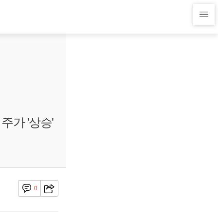
주가 '상승'
0