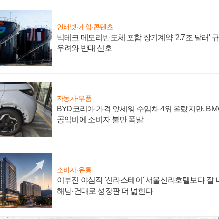
인터넷·게임·콘텐츠
빅테크 메모리반도체 포함 장기계약 '2.7조 달러' 규모
우려와 반대 신호
자동차·부품
BYD코리아 가격 앞세워 수입차 4위 올랐지만, B
공임비에 소비자 불만 폭발
소비자·유통
이부진 야심작 '신라스테이' 서울신라호텔보다 잘 나
해남·건대로 성장판 더 넓힌다