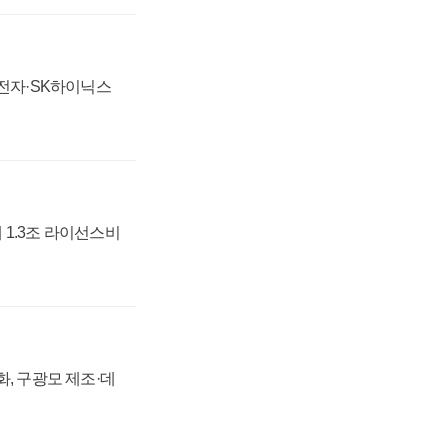
성전자·SK하이닉스
 1.3조 라이선스비
강화, 구광모 제조·데