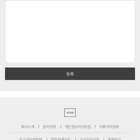
PC버전
회사소개
윤리강령
개인정보처리방침
이용자위원회
청소년보호정책
정정·반론보도
기사심의규정
불편신고