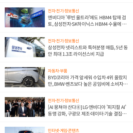
전자·전기·정보통신
엔비디아 '루빈 울트라'에도 HBM4 탑재 검
토, 삼성전자·SK하이닉스 HBM4 수율에 주
도권 갈린다
전자·전기·정보통신
삼성전자 넷리스트와 특허분쟁 매듭, 5년 동
안 최대 1.3조 라이선스비 지급
자동차·부품
BYD코리아 가격 앞세워 수입차 4위 올랐지
만, BMW·벤츠보다 높은 공임비에 소비자
불만 폭발
전자·전기·정보통신
[AI 뭉쳐야 산다⑧] LG·엔비디아 '피지컬 AI'
동맹 강화, 구광모 제조·데이터·기술 결집
해 종합 로보틱스 기업으로
인터넷·게임·콘텐츠