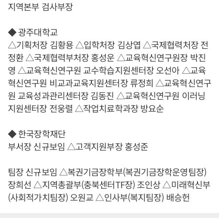
지역본부 검사부장
◆ 광주대학교
△기획처장 김황용 △입학처장 김상엽 △국제협력처장 전
정환 △국제협력부처장 홍성운 △교육혁신연구원장 박진
영 △교육혁신연구원 교수학습지원센터장 오선아 △교육
혁신연구원 비교과교육지원센터장 류정희 △교육혁신연구
원 교육성과관리센터장 김동진 △교육혁신연구원 이러닝
지원센터장 전웅렬 △작업치료학과장 방요순
◆ 한국장학재단
부서장 신규보임 △고객지원부장 홍성준
팀장 신규보임 △복권기금장학부(복권기금장학운영팀장)
장희선 △지역총괄부(충북센터TF장) 조인상 △미래혁신부
(사회적가치팀장) 오원교 △인사부(복지팀장) 배승헌