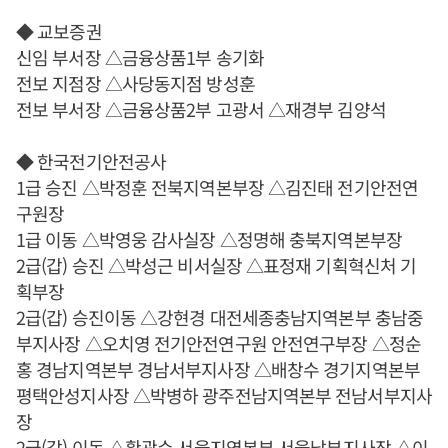
◆ 교보증권
신임 부서장 △금융상품1부 송기화
전보 지점장 △사당동지점 방성훈
전보 부서장 △금융상품2부 고광서 △재경부 김양석
◆ 한국전기안전공사
1급 승진 △박정훈 전북지역본부장 △김진태 전기안전연
구원장
1급 이동 △박영웅 감사실장 △정명해 충북지역본부장
2급(갑) 승진 △박성근 비서실장 △표정재 기획혁신처 기
획부장
2급(갑) 승진이동 △강현경 대전세종충남지역본부 충남중
부지사장 △오치영 전기안전연구원 안전연구부장 △정순
홍 경남지역본부 경남서부지사장 △배창수 경기지역본부
평택안성지사장 △박병하 광주전남지역본부 전남서부지사
장
2급(갑) 이동 △황광수 서울지역본부 서울남부지사장 △이