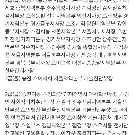
세호 충북지역본부 충주음성지사장 △임성진 검사점검처
검사부장 △최동환 전북지역본부 익산지사장 △최병우 경
기지역본부 경기중부지사장 △조세익 강원지역본부 강원
동부지사장 △김희봉 서울지역본부 서울서부지사장 △한
재진 경기지역본부 경기서부지사장 △조성만 광주전남지
역본부 여수지사장 △강수봉 감사실 종합감사부장 △김종
섭 서울지역본부 서울북부지사장 △백승락 대구경북지역
본부 경북북부지사장 △이은석 대전세종충남지역본부 서
산태안지사장
2급(을) 승진 △이재희 서울지역본부 기술진단부장
2급(을) 승진이동 △정의량 인재경영처 인사혁신부장 △김
민 사회적가치추진단장 △김국 광주전남지역본부 기술진
단부장 △안병찬 부산울산지역본부 기술진단부장 △나대
원 안전관리처 안전기획부장 △이상철 기술지원처 계기운
영부장 △임부호 경남지역본부 점검부장 △우시윤 전기안
전교육원 교육총괄부장 △이창우 충북지역본부 검사부장