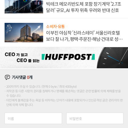
빅테크 메모리반도체 포함 장기계약 '2.7조
달러' 규모, AI 투자 위축 우려와 반대 신호
소비자·유통
이부진 야심작 '신라스테이' 서울신라호텔
보다 잘 나가, 평택·주문진·해남·건대로 성
장판 더 넓힌다
기사댓글
0
개
200자까지 쓰실 수 있습니다. (현재 0 byte / 최대 400byte)
저작권 등 다른 사람의 권리를 침해하거나 명예를 훼손하는 댓글은 관련 법률에 의해 제재를 받을
수 있습니다.
타인에게 불쾌감을 주는 욕설 등 비하하는 단어가 내용에 포함되거나 인신공격성 글은 관리자의 판
단에 의해 삭제 합니다.