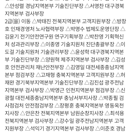
△안성렬 경남지역본부 기술진단부장 △서영찬 대구경북
지역본부 검사부장
2급(을) 이동 △박태진 전북지역본부 고객지원부장 △방창
호 인재경영처 노사협력부장 △박명수 법제도운영단장 △
김윤기 전기안전연구원 연구기획부장 △박찬영 기획혁신
처 성과관리부장 △이종영 기술지원처 진단총괄부장 △이
도걸 기술지원처 기술관리부장 △윤성학 대구경북지역본
부 기술진단부장 △양원혁 제주지역본부 검사부장 △김성
호 안전관리처 재난안전부장 △김영일 대전세종충남지역
본부 점검부장 △고재형 충북지역본부 고객지원부장 △허
재완 경기북부지역본부 기술진단부장 △김진섭 광주전남
지역본부 검사부장 △박영근 인천지역본부 점검부장 △신
광철 대전세종충남지역본부 충남서부지사장 △박종필 검
사점검처 안전점검부장 △장평훈 충북지역본부 영동옥천
지사장 △안은찬 전북지역본부 남원순창지사장 △최석용
전북지역본부 검사부장 △강수일 광주전남지역본부 고객
지원부장 △석익기 경기지역본부 검사부장 △이준호 경남