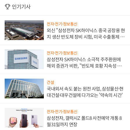
인기기사
전자·전기·정보통신
외신 "삼성전자 SK하이닉스 중국 공장용 현
지 생산 반도체 장비 시험, 미국 수출통제 대
비"
전자·전기·정보통신
삼성전자 SK하이닉스 소극적 주주환원에
해외 증권가 비판, "반도체 호황 지속성 의
문"
건설
국내외서 속도 붙는 원전 사업, 삼성물산·현
대건설·대우건설에 다가오는 '약속의 시간'
전자·전기·정보통신
삼성전자, 갤럭시Z 폴드8 사전예약 개통 8
월31일까지 연장