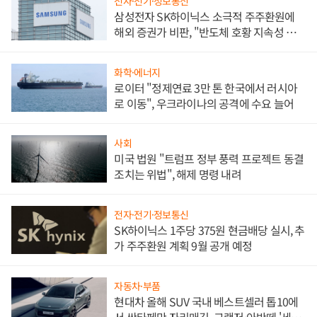
전자·전기·정보통신
삼성전자 SK하이닉스 소극적 주주환원에
해외 증권가 비판, "반도체 호황 지속성 의
문"
화학·에너지
로이터 "정제연료 3만 톤 한국에서 러시아
로 이동", 우크라이나의 공격에 수요 늘어
사회
미국 법원 "트럼프 정부 풍력 프로젝트 동결
조치는 위법", 해제 명령 내려
전자·전기·정보통신
SK하이닉스 1주당 375원 현금배당 실시, 추
가 주주환원 계획 9월 공개 예정
자동차·부품
현대차 올해 SUV 국내 베스트셀러 톱10에
서 싼타페만 자리매김, 그랜저·아반떼 '세단