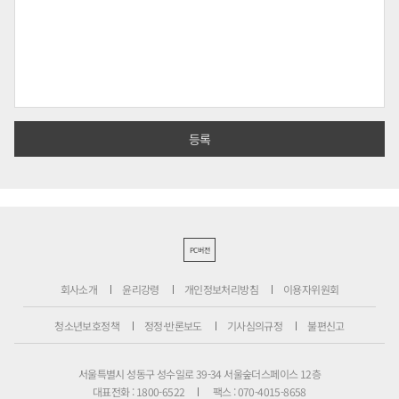
PC버전
회사소개
윤리강령
개인정보처리방침
이용자위원회
청소년보호정책
정정·반론보도
기사심의규정
불편신고
서울특별시 성동구 성수일로 39-34 서울숲더스페이스 12층
대표전화 : 1800-6522
팩스 : 070-4015-8658