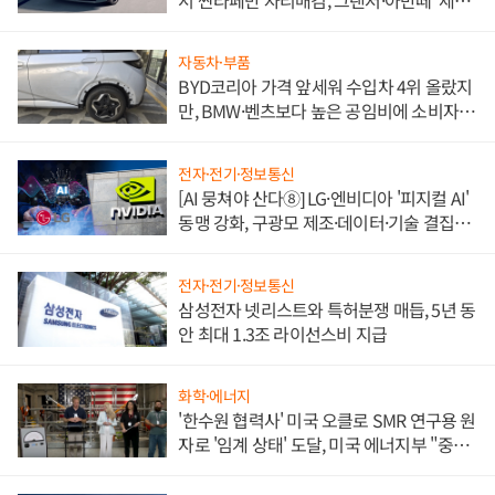
쌍끌이'로 내수 방어
자동차·부품
BYD코리아 가격 앞세워 수입차 4위 올랐지
만, BMW·벤츠보다 높은 공임비에 소비자
불만 폭발
전자·전기·정보통신
[AI 뭉쳐야 산다⑧] LG·엔비디아 '피지컬 AI'
동맹 강화, 구광모 제조·데이터·기술 결집
해 종합 로보틱스 기업으로
전자·전기·정보통신
삼성전자 넷리스트와 특허분쟁 매듭, 5년 동
안 최대 1.3조 라이선스비 지급
화학·에너지
'한수원 협력사' 미국 오클로 SMR 연구용 원
자로 '임계 상태' 도달, 미국 에너지부 "중요
한 이정표"