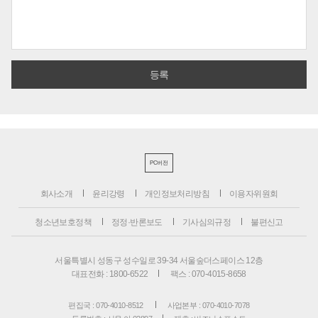
PC버전
회사소개
윤리강령
개인정보처리방침
이용자위원회
청소년보호정책
정정·반론보도
기사심의규정
불편신고
서울특별시 성동구 성수일로 39-34 서울숲더스페이스 12층
대표전화 : 1800-6522
팩스 : 070-4015-8658
편집국 : 070-4010-8512
사업본부 : 070-4010-7078