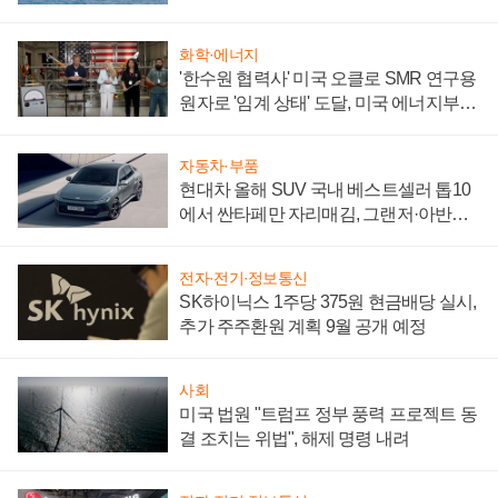
어
화학·에너지
'한수원 협력사' 미국 오클로 SMR 연구용
원자로 '임계 상태' 도달, 미국 에너지부
"중요한 이정표"
자동차·부품
현대차 올해 SUV 국내 베스트셀러 톱10
에서 싼타페만 자리매김, 그랜저·아반떼
'세단 쌍끌이'로 내수 방어
전자·전기·정보통신
SK하이닉스 1주당 375원 현금배당 실시,
추가 주주환원 계획 9월 공개 예정
사회
미국 법원 "트럼프 정부 풍력 프로젝트 동
결 조치는 위법", 해제 명령 내려