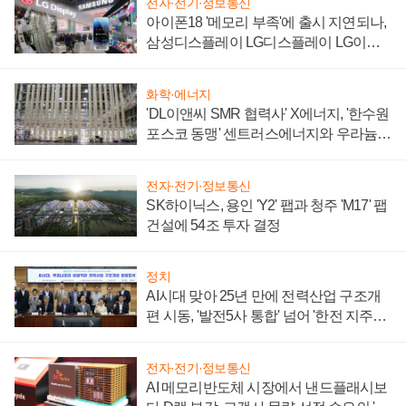
전자·전기·정보통신
아이폰18 '메모리 부족'에 출시 지연되나,
삼성디스플레이 LG디스플레이 LG이노
텍 '탈애플' 수익 다각화 속도
화학·에너지
'DL이앤씨 SMR 협력사' X에너지, '한수원
포스코 동맹' 센트러스에너지와 우라늄
계약 체결
전자·전기·정보통신
SK하이닉스, 용인 'Y2' 팹과 청주 'M17' 팹
건설에 54조 투자 결정
정치
AI시대 맞아 25년 만에 전력산업 구조개
편 시동, '발전5사 통합' 넘어 '한전 지주사'
재편론도
전자·전기·정보통신
AI 메모리반도체 시장에서 낸드플래시보