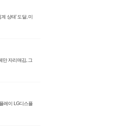
계 상태' 도달, 미
페만 자리매김, 그
스플레이 LG디스플