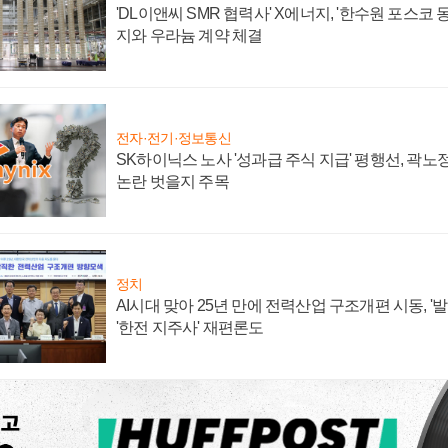
'DL이앤씨 SMR 협력사' X에너지, '한수원 포스코
지와 우라늄 계약 체결
전자·전기·정보통신
SK하이닉스 노사 '성과급 주식 지급' 평행선, 곽노정
논란 벗을지 주목
정치
AI시대 맞아 25년 만에 전력산업 구조개편 시동, '
'한전 지주사' 재편론도