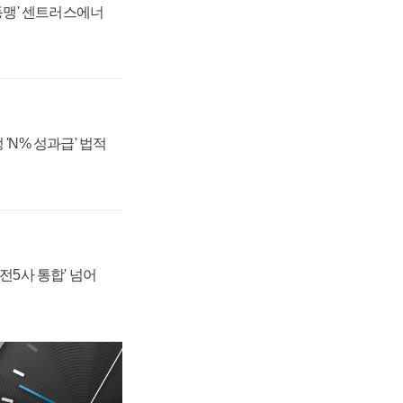
 동맹' 센트러스에너
 'N% 성과급' 법적
발전5사 통합' 넘어