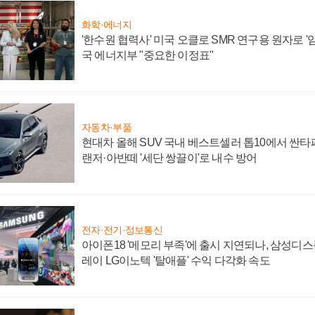
화학·에너지
'한수원 협력사' 미국 오클로 SMR 연구용 원자로 '임
국 에너지부 "중요한 이정표"
자동차·부품
현대차 올해 SUV 국내 베스트셀러 톱10에서 싼타
랜저·아반떼 '세단 쌍끌이'로 내수 방어
전자·전기·정보통신
아이폰18 '메모리 부족'에 출시 지연되나, 삼성디
레이 LG이노텍 '탈애플' 수익 다각화 속도