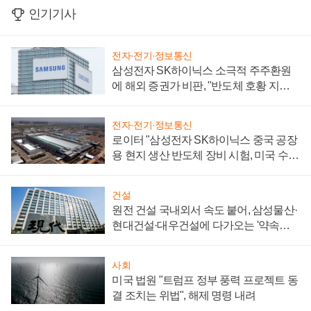
인기기사
전자·전기·정보통신
삼성전자 SK하이닉스 소극적 주주환원
에 해외 증권가 비판, "반도체 호황 지속
성 의문"
전자·전기·정보통신
로이터 "삼성전자 SK하이닉스 중국 공장
용 현지 생산 반도체 장비 시험, 미국 수출
통제 대비"
건설
원전 건설 국내외서 속도 붙어, 삼성물산·
현대건설·대우건설에 다가오는 '약속의
시간'
사회
미국 법원 "트럼프 정부 풍력 프로젝트 동
결 조치는 위법", 해제 명령 내려