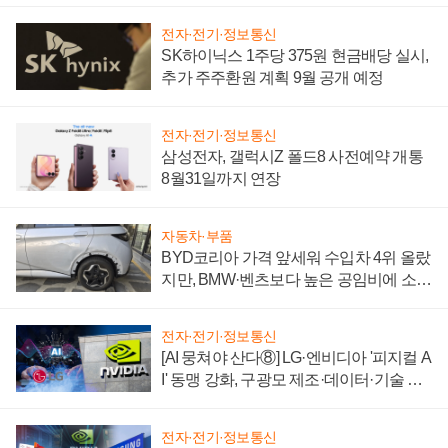
전자·전기·정보통신
SK하이닉스 1주당 375원 현금배당 실시,
추가 주주환원 계획 9월 공개 예정
전자·전기·정보통신
삼성전자, 갤럭시Z 폴드8 사전예약 개통
8월31일까지 연장
자동차·부품
BYD코리아 가격 앞세워 수입차 4위 올랐
지만, BMW·벤츠보다 높은 공임비에 소비
자 불만 폭발
전자·전기·정보통신
[AI 뭉쳐야 산다⑧] LG·엔비디아 '피지컬 A
I' 동맹 강화, 구광모 제조·데이터·기술 결
집해 종합 로보틱스 기업으로
전자·전기·정보통신