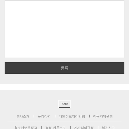
PC버전
회사소개
윤리강령
개인정보처리방침
이용자위원회
청소년보호정책
정정·반론보도
기사심의규정
불편신고