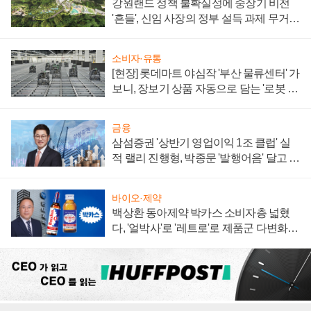
강원랜드 정책 불확실성에 중장기 비전
'흔들', 신임 사장의 정부 설득 과제 무거워
져
소비자·유통
[현장] 롯데마트 야심작 '부산 물류센터' 가
보니, 장보기 상품 자동으로 담는 '로봇 40
0대' 장관
금융
삼섬증권 '상반기 영업이익 1조 클럽' 실
적 랠리 진행형, 박종문 '발행어음' 달고 연
임 향하나
바이오·제약
백상환 동아제약 박카스 소비자층 넓혔
다, '얼박사'로 '레트로'로 제품군 다변화
주효