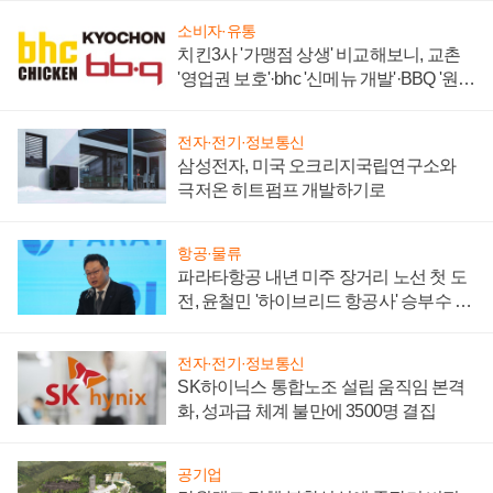
소비자·유통
치킨3사 '가맹점 상생' 비교해보니, 교촌
'영업권 보호'·bhc '신메뉴 개발'·BBQ '원가
부담'
전자·전기·정보통신
삼성전자, 미국 오크리지국립연구소와
극저온 히트펌프 개발하기로
항공·물류
파라타항공 내년 미주 장거리 노선 첫 도
전, 윤철민 '하이브리드 항공사' 승부수 통
할까
전자·전기·정보통신
SK하이닉스 통합노조 설립 움직임 본격
화, 성과급 체계 불만에 3500명 결집
공기업