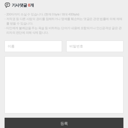
기사댓글
0
개
200자까지 쓰실 수 있습니다. (현재 0 byte / 최대 400byte)
저작권 등 다른 사람의 권리를 침해하거나 명예를 훼손하는 댓글은 관련 법률에 의해 제재
를 받을 수 있습니다.
타인에게 불쾌감을 주는 욕설 등 비하하는 단어가 내용에 포함되거나 인신공격성 글은 관
리자의 판단에 의해 삭제 합니다.