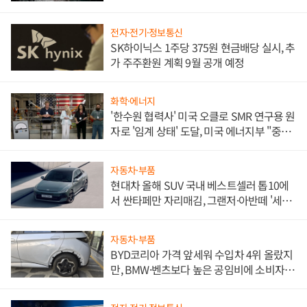
전자·전기·정보통신
SK하이닉스 1주당 375원 현금배당 실시, 추
가 주주환원 계획 9월 공개 예정
화학·에너지
'한수원 협력사' 미국 오클로 SMR 연구용 원
자로 '임계 상태' 도달, 미국 에너지부 "중요
한 이정표"
자동차·부품
현대차 올해 SUV 국내 베스트셀러 톱10에
서 싼타페만 자리매김, 그랜저·아반떼 '세단
쌍끌이'로 내수 방어
자동차·부품
BYD코리아 가격 앞세워 수입차 4위 올랐지
만, BMW·벤츠보다 높은 공임비에 소비자
불만 폭발