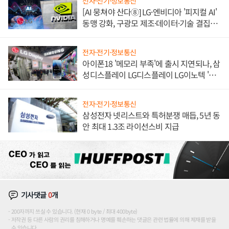
전자·전기·정보통신
[AI 뭉쳐야 산다⑧] LG·엔비디아 '피지컬 AI'
동맹 강화, 구광모 제조·데이터·기술 결집
해 종합 로보틱스 기업으로
전자·전기·정보통신
아이폰18 '메모리 부족'에 출시 지연되나, 삼
성디스플레이 LG디스플레이 LG이노텍 '탈
애플' 수익 다각화 속도
전자·전기·정보통신
삼성전자 넷리스트와 특허분쟁 매듭, 5년 동
안 최대 1.3조 라이선스비 지급
기사댓글
0
개
200자까지 쓰실 수 있습니다. (현재 0 byte / 최대 400byte)
저작권 등 다른 사람의 권리를 침해하거나 명예를 훼손하는 댓글은 관련 법률에 의해 제재를 받을
수 있습니다.