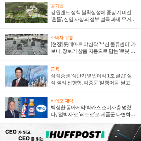
공기업
강원랜드 정책 불확실성에 중장기 비전
'흔들', 신임 사장의 정부 설득 과제 무거워
져
소비자·유통
[현장] 롯데마트 야심작 '부산 물류센터' 가
보니, 장보기 상품 자동으로 담는 '로봇 40
0대' 장관
금융
삼섬증권 '상반기 영업이익 1조 클럽' 실
적 랠리 진행형, 박종문 '발행어음' 달고 연
임 향하나
바이오·제약
백상환 동아제약 박카스 소비자층 넓혔
다, '얼박사'로 '레트로'로 제품군 다변화
주효