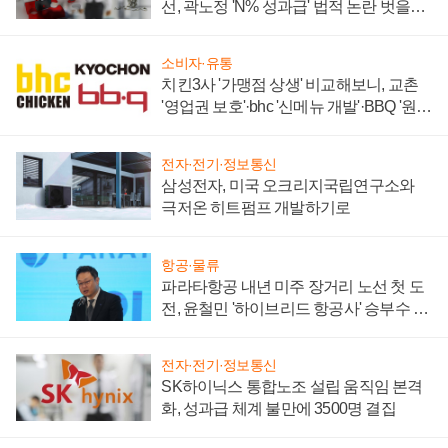
선, 곽노정 'N% 성과급' 법적 논란 벗을지
주목
소비자·유통
치킨3사 '가맹점 상생' 비교해보니, 교촌
'영업권 보호'·bhc '신메뉴 개발'·BBQ '원가
부담'
전자·전기·정보통신
삼성전자, 미국 오크리지국립연구소와
극저온 히트펌프 개발하기로
항공·물류
파라타항공 내년 미주 장거리 노선 첫 도
전, 윤철민 '하이브리드 항공사' 승부수 통
할까
전자·전기·정보통신
SK하이닉스 통합노조 설립 움직임 본격
화, 성과급 체계 불만에 3500명 결집