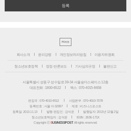
PC버전
회사소개
윤리강령
개인정보처리방침
이용자위원회
청소년보호정책
정정·반론보도
기사심의규정
불편신고
서울특별시 성동구 성수일로 39-34 서울숲더스페이스 12층
대표전화 : 1800-6522
팩스 : 070-4015-8658
편집국 : 070-4010-8512
사업본부 : 070-4010-7078
등록번호 : 서울 아 02897
제호 : 비즈니스포스트
등록일: 2013.11.13
발행·편집인 : 강석운
발행일자: 2013년 12월 2일
청소년보호책임자 : 강석운
ISSN : 2636-171X
Copyright ⓒ
B
USINESSPOST
. All rights reserved.