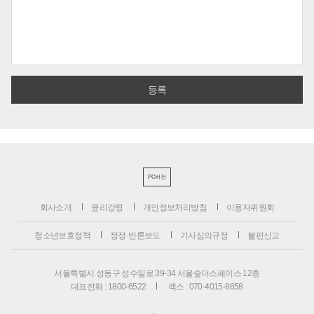
PC버전
회사소개
윤리강령
개인정보처리방침
이용자위원회
청소년보호정책
정정·반론보도
기사심의규정
불편신고
서울특별시 성동구 성수일로 39-34 서울숲더스페이스 12층
대표전화 : 1800-6522
팩스 : 070-4015-8658