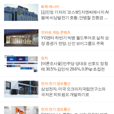
화학·에너지
[김민정 기자의 '코스뽀'] 지엔씨에너지 AI
붐에 비상발전기 호황, 안병철 친환경 에
너지 발전전문기업 향한다
인터넷·게임·콘텐츠
YG엔터 하반기 빅뱅 월드투어로 실적 성
장 증권가 전망, 신인 보이그룹도 주목
정치
[여론조사꽃] 민주당 당대표 선호도 정청
래 30.5%·김민석 29.6%, 0.9%p 초접전
전자·전기·정보통신
삼성전자, 미국 오크리지국립연구소와
극저온 히트펌프 개발하기로
전자·전기·정보통신