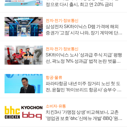
정으로 다시 출시, 최고 연 2.0% 금리
전자·전기·정보통신
삼성전자 SK하이닉스 D램 가격에 해외
증권가 '고점' 시각 나와, 장기 계약에 단점
부각
전자·전기·정보통신
SK하이닉스 노사 '성과급 주식 지급' 평행
선, 곽노정 'N% 성과급' 법적 논란 벗을지
주목
항공·물류
파라타항공 내년 미주 장거리 노선 첫 도
전, 윤철민 '하이브리드 항공사' 승부수 통
할까
소비자·유통
치킨3사 '가맹점 상생' 비교해보니, 교촌
'영업권 보호'·bhc '신메뉴 개발'·BBQ '원가
부담'