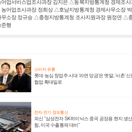
농어업서비스업조사과장 김지은 △동북지방통계청 경제조사과
 농어업조사과장 정희상 △호남지방통계청 경제사무소장 박
사무소장 정규승 △충청지방통계청 조사지원과장 원정연 △
송준행
소비자·유통
롯데·농심 창업주 시대 '라면 앙금'은 옛말, '사촌'
협업 확대일로
전자·전기·정보통신
외신 "삼성전자 SK하이닉스 중국 공장용 현지 생산
험, 미국 수출통제 대비"