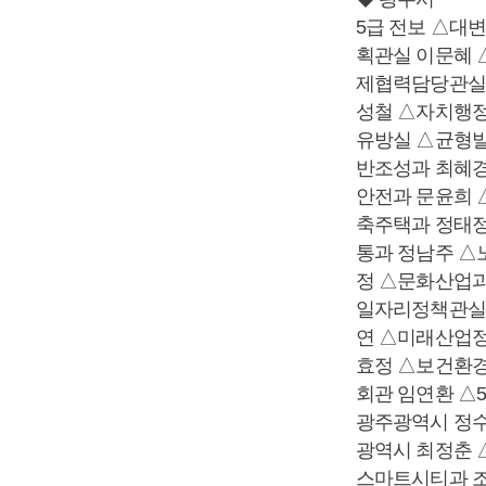
5급 전보 △대
획관실 이문혜 
제협력담당관실
성철 △자치행정
유방실 △균형발
반조성과 최혜경
안전과 문윤희 
축주택과 정태정
통과 정남주 
정 △문화산업과
일자리정책관실
연 △미래산업정
효정 △보건환
회관 임연환 △
광주광역시 정수
광역시 최정춘 
스마트시티과 조