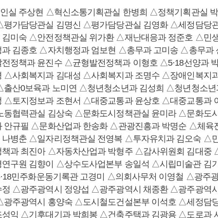
변인실 주상현 △혁신소통기획관실 한병희 △정책기획관실 
△평가담당관실 김명신 △평가담당관실 김영화 △세정담당관
 김미숙 △안전정책관실 위가환 △재난대응과 정준호 △민
과 김종호 △자치행정과 엄보현 △총무과 고미송 △총무과
전정책과 윤진수 △균형발전정책과 이형호 △5·18선양과 
 △사회복지과 김대성 △사회복지과 조명수 △장애인복지과
△출산0보육과 노미연 △청년청소년과 김성희 △청년청소년
 △토지정보과 조현서 △대중교통과 윤상호 △대중교통과 
△노동협력관실 김상숙 △문화도시정책관실 윤미라 △문화도
 안규필 △문화산업과 한송화 △관광진흥과 박명순 △체육
 나병춘 △일자리정책관실 전영복 △투자유치과 김오숙 △
책과 최진아 △자동차산업과 박형주 △감사위원회 김대중 
경연구원 김향이 △상수도사업본부 송일석 △시립미술관 김
5·18민주화운동기록관 고경미 △의회사무처 이영철 △광주광
정 △광주광역시 정양섭 △광주광역시 채종환 △광주광역시
△광주광역시 홍양숙 △도시철도건설본부 이석호 △세정담당
성익 △기후대기과 박희봉 △건축주택과 김광용 △도로과 