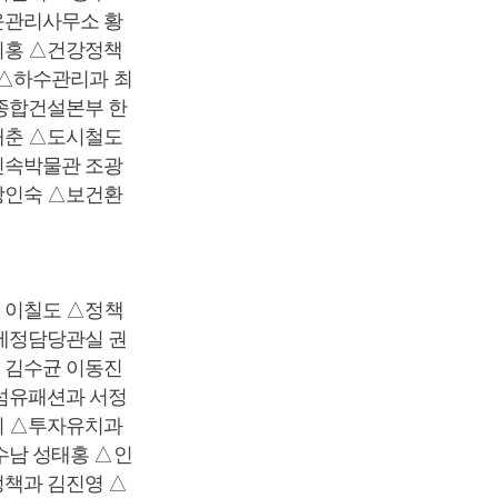
운관리사무소 황
기홍 △건강정책
 △하수관리과 최
종합건설본부 한
재춘 △도시철도
민속박물관 조광
강인숙 △보건환
 이칠도 △정책
세정담당관실 권
 김수균 이동진
섬유패션과 서정
희 △투자유치과
수남 성태홍 △인
책과 김진영 △