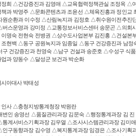
정정희 △건강증진과 김영애 △교육협력정책관실 조정옥 △
책과 박영주 △문화콘텐츠과 조윤선 △체육진흥과 정인교 
자원순환과 이수정 △산림녹지과 김정호 △취수원이전추진단
△버스운영과 강미정 △교통정보서비스센터 송문곤 △의회사
이명숙 전현숙 전병권 △상수도사업본부 김진홍 △건설본부
조현백 △동구 공원녹지과 임종일 △동구 건강증진과 남정
서구 건강증진과 천영숙 △남구 건설과 송준호 △수성구 식
업과 양동수 △달성군 보건과 박순화
네시아대사 박태성
 인사 △충청지방통계청장 박원란
대변인 송영선 △품질관리과장 김문숙 △행정통계과장 김 
 △통계서비스기획과장 김우열 △조사시스템관리과장 김미애
△인구동향과장 김수영 △복지통계과장 임경은 △조사기획과