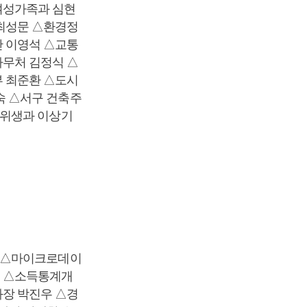
여성가족과 심현
최성문 △환경정
 이영석 △교통
무처 김정식 △
 최준환 △도시
숙 △서구 건축주
품위생과 이상기
진 △마이크로데이
 △소득통계개
장 박진우 △경