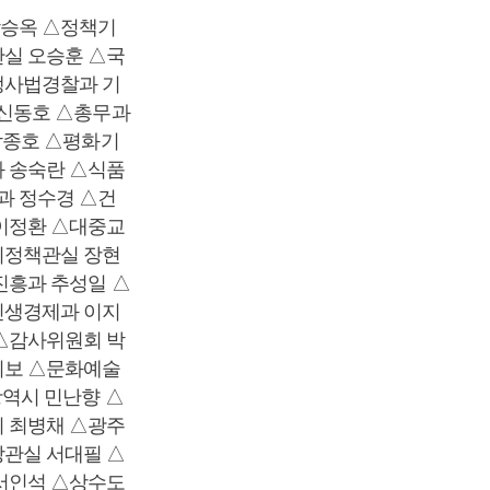
박승옥 △정책기
실 오승훈 △국
생사법경찰과 기
 신동호 △총무과
박종호 △평화기
 송숙란 △식품
과 정수경 △건
이정환 △대중교
시정책관실 장현
진흥과 추성일 △
민생경제과 이지
△감사위원회 박
기보 △문화예술
역시 민난향 △
 최병채 △광주
관실 서대필 △
서인석 △상수도