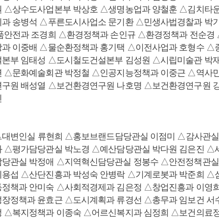
원 △상수도사업본부 박상호 △생명농업과 양철훈 △김치타
지과 송병석 △푸른도시사업소 문기환 △민생사법경찰과 박
품안전과 조경희 △환경정책과 손인규 △환경정책과 전순경
과 이중배 △물순환정책과 홍기택 △이전사업과 호형수 △
설본부 임태성 △도시철도건설본부 김성원 △시립미술관 박
연 △문화예술회관 박정철 △인공지능정책과 이중근 △역사
연구원 배성열 △보건환경연구원 나호명 △보건환경연구원 
진
 △대변인실 류현희 △홍보브랜드담당관실 이점미 △감사관실
 △평가담당관실 박노경 △예산담당관실 박다원 김은진 △
담당관실 박정애 △지역혁신담당관실 정봉수 △안전정책관실
용섭 △산단진흥과 박성숙 안병락 △기계로봇과 박준희 △
동정책과 안미숙 △사회적경제과 김은정 △창업진흥과 이영
장정책과 윤효근 △도시계획과 류경선 △총무과 임보건 서
 △복지정책과 이종숙 △어르신복지과 심정희 △보건의료정