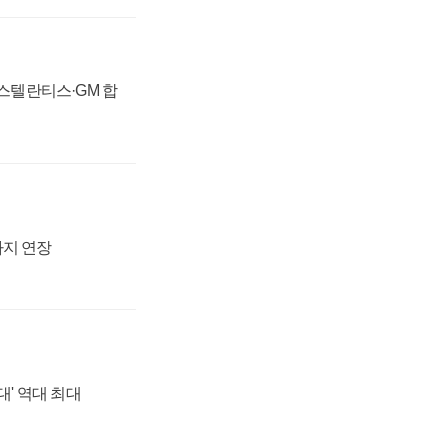
 스텔란티스·GM 합
까지 연장
대' 역대 최대