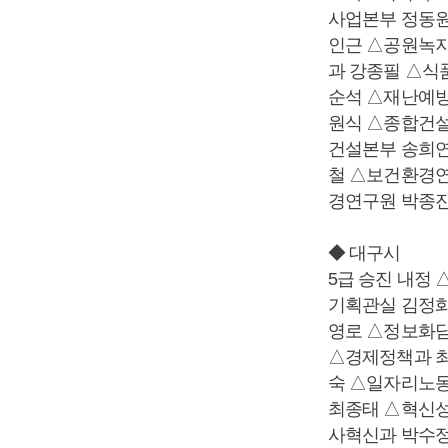
사업본부 정동
인근 △공원녹
과 강종필 △식
순석 △재난예방
원식 △종합건
건설본부 송희
철 △보건환경
경연구원 박종
◆ 대구시
5급 승진 내정
기획관실 김정화
영로 △정보화
△경제정책과 최
숙 △일자리노
최종태 △혁신성
사혁신과 박수정