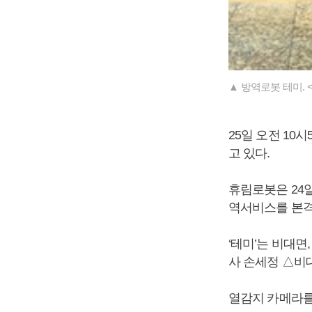
▲ 방역로봇 테미.
25일 오전 10시
고 있다.
휴림로봇은 24일
역서비스를 본격
‘테미’는 비대면
사 손세정 △비대
열감지 카메라를