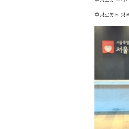
휴림로봇은 방역