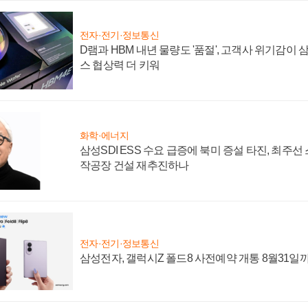
전자·전기·정보통신
D램과 HBM 내년 물량도 '품절', 고객사 위기감이
스 협상력 더 키워
화학·에너지
삼성SDI ESS 수요 급증에 북미 증설 타진, 최주선
작공장 건설 재추진하나
전자·전기·정보통신
삼성전자, 갤럭시Z 폴드8 사전예약 개통 8월31일