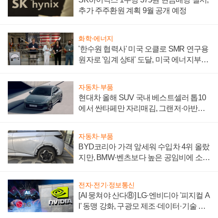
추가 주주환원 계획 9월 공개 예정
화학·에너지
'한수원 협력사' 미국 오클로 SMR 연구용
원자로 '임계 상태' 도달, 미국 에너지부
"중요한 이정표"
자동차·부품
현대차 올해 SUV 국내 베스트셀러 톱10
에서 싼타페만 자리매김, 그랜저·아반떼
'세단 쌍끌이'로 내수 방어
자동차·부품
BYD코리아 가격 앞세워 수입차 4위 올랐
지만, BMW·벤츠보다 높은 공임비에 소비
자 불만 폭발
전자·전기·정보통신
[AI 뭉쳐야 산다⑧] LG·엔비디아 '피지컬 A
I' 동맹 강화, 구광모 제조·데이터·기술 결
집해 종합 로보틱스 기업으로