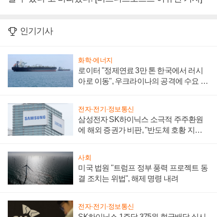
인기기사
화학·에너지
로이터 "정제연료 3만 톤 한국에서 러시
아로 이동", 우크라이나의 공격에 수요 늘
어
전자·전기·정보통신
삼성전자 SK하이닉스 소극적 주주환원
에 해외 증권가 비판, "반도체 호황 지속
성 의문"
사회
미국 법원 "트럼프 정부 풍력 프로젝트 동
결 조치는 위법", 해제 명령 내려
전자·전기·정보통신
SK하이닉스 1주당 375원 현금배당 실시,