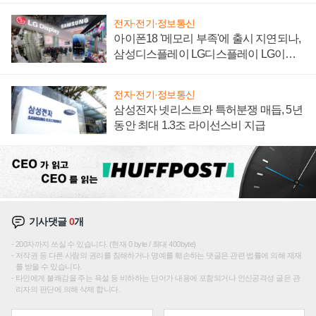
전자·전기·정보통신
아이폰18 '메모리 부족'에 출시 지연되나,
삼성디스플레이 LG디스플레이 LG이노
텍 '탈애플' 수익 다각화 속도
전자·전기·정보통신
삼성전자 넷리스트와 특허분쟁 매듭, 5년
동안 최대 1.3조 라이선스비 지급
기사댓글
0
개
200자까지 쓰실 수 있습니다. (현재 0 byte / 최대 400byte)
저작권 등 다른 사람의 권리를 침해하거나 명예를 훼손하는 댓글은 관련 법률에 의해 제재
를 받을 수 있습니다.
타인에게 불쾌감을 주는 욕설 등 비하하는 단어가 내용에 포함되거나 인신공격성 글은 관
리자의 판단에 의해 삭제 합니다.