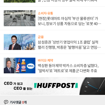
소비자·유통
[현장] 롯데마트 야심작 '부산 물류센터' 가
보니, 장보기 상품 자동으로 담는 '로봇 400
대' 장관
금융
삼섬증권 '상반기 영업이익 1조 클럽' 실적
랠리 진행형, 박종문 '발행어음' 달고 연임 향
하나
바이오·제약
백상환 동아제약 박카스 소비자층 넓혔다,
'얼박사'로 '레트로'로 제품군 다변화 주효
기사댓글
0
개