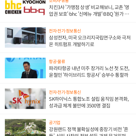
소비자·유통
치킨3사 '가맹점 상생' 비교해보니, 교촌 '영
업권 보호'·bhc '신메뉴 개발'·BBQ '원가 부
담'
전자·전기·정보통신
삼성전자, 미국 오크리지국립연구소와 극저
온 히트펌프 개발하기로
항공·물류
파라타항공 내년 미주 장거리 노선 첫 도전,
윤철민 '하이브리드 항공사' 승부수 통할까
전자·전기·정보통신
SK하이닉스 통합노조 설립 움직임 본격화,
성과급 체계 불만에 3500명 결집
공기업
강원랜드 정책 불확실성에 중장기 비전 '흔
들', 신임 사장의 정부 설득 과제 무거워져