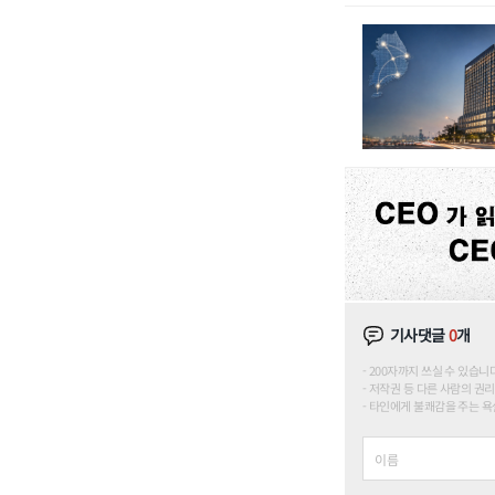
기사댓글
0
개
200자까지 쓰실 수 있습니다. (
저작권 등 다른 사람의 권리
타인에게 불쾌감을 주는 욕설