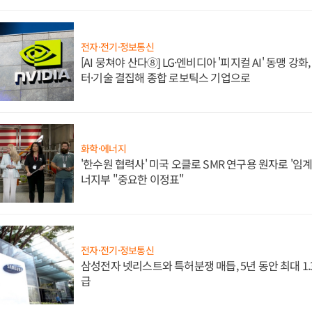
전자·전기·정보통신
[AI 뭉쳐야 산다⑧] LG·엔비디아 '피지컬 AI' 동맹 강
터·기술 결집해 종합 로보틱스 기업으로
화학·에너지
'한수원 협력사' 미국 오클로 SMR 연구용 원자로 '임계 
너지부 "중요한 이정표"
전자·전기·정보통신
삼성전자 넷리스트와 특허분쟁 매듭, 5년 동안 최대 1
급