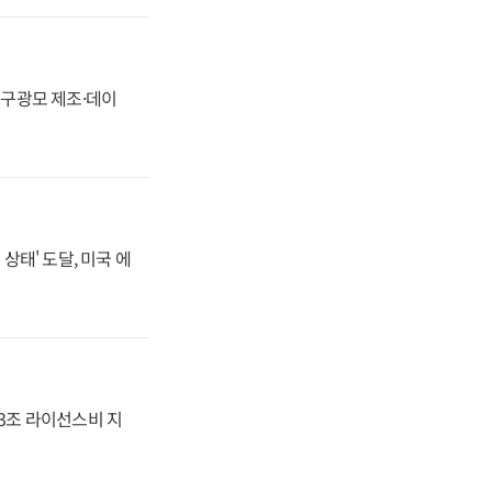
화, 구광모 제조·데이
상태' 도달, 미국 에
.3조 라이선스비 지