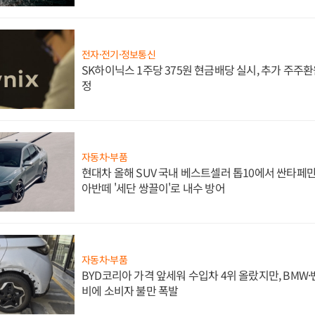
전자·전기·정보통신
SK하이닉스 1주당 375원 현금배당 실시, 추가 주주환
정
자동차·부품
현대차 올해 SUV 국내 베스트셀러 톱10에서 싼타페만
아반떼 '세단 쌍끌이'로 내수 방어
자동차·부품
BYD코리아 가격 앞세워 수입차 4위 올랐지만, BMW
비에 소비자 불만 폭발