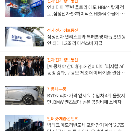
전자·전기·정보통신
엔비디아 '루빈 울트라'에도 HBM4 탑재 검
토, 삼성전자·SK하이닉스 HBM4 수율에 주
도권 갈린다
전자·전기·정보통신
삼성전자 넷리스트와 특허분쟁 매듭, 5년 동
안 최대 1.3조 라이선스비 지급
전자·전기·정보통신
[AI 뭉쳐야 산다⑧] LG·엔비디아 '피지컬 AI'
동맹 강화, 구광모 제조·데이터·기술 결집
해 종합 로보틱스 기업으로
자동차·부품
BYD코리아 가격 앞세워 수입차 4위 올랐지
만, BMW·벤츠보다 높은 공임비에 소비자
불만 폭발
인터넷·게임·콘텐츠
빅테크 메모리반도체 포함 장기계약 '2.7조