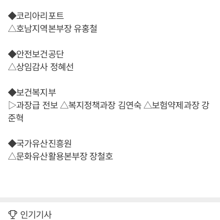
◆코리아리포트
△호남지역본부장 유홍철
◆안전보건공단
△상임감사 정혜선
◆보건복지부
▷과장급 전보 △복지정책과장 김연숙 △보험약제과장 강
준혁
◆국가유산진흥원
△문화유산활용본부장 장철호
인기기사