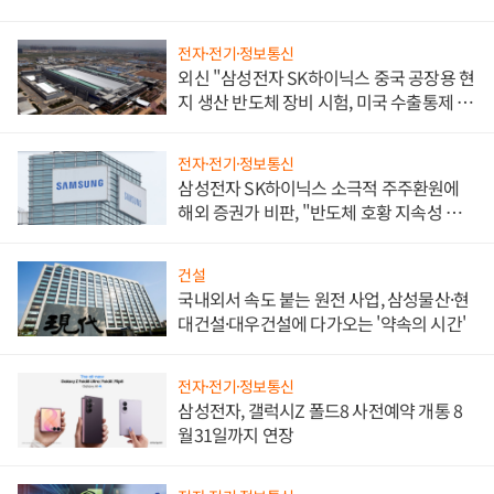
전자·전기·정보통신
외신 "삼성전자 SK하이닉스 중국 공장용 현
지 생산 반도체 장비 시험, 미국 수출통제 대
비"
전자·전기·정보통신
삼성전자 SK하이닉스 소극적 주주환원에
해외 증권가 비판, "반도체 호황 지속성 의
문"
건설
국내외서 속도 붙는 원전 사업, 삼성물산·현
대건설·대우건설에 다가오는 '약속의 시간'
전자·전기·정보통신
삼성전자, 갤럭시Z 폴드8 사전예약 개통 8
월31일까지 연장