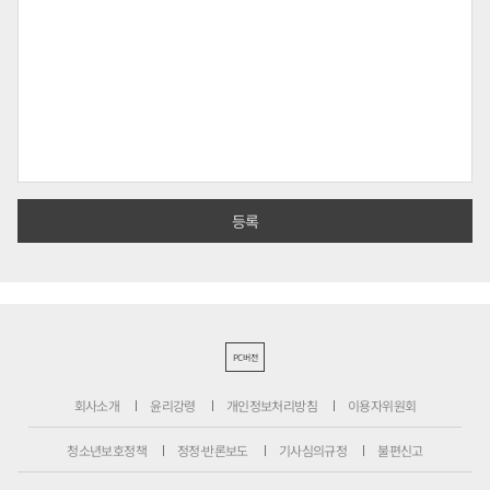
PC버전
회사소개
윤리강령
개인정보처리방침
이용자위원회
청소년보호정책
정정·반론보도
기사심의규정
불편신고