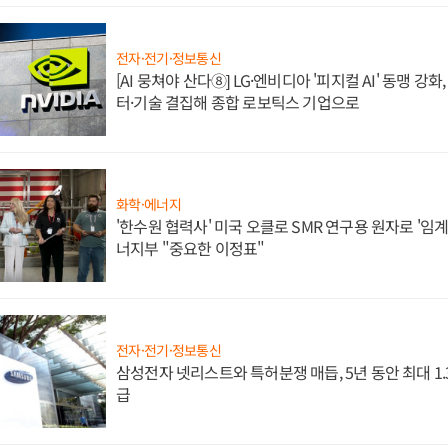
전자·전기·정보통신
[AI 뭉쳐야 산다⑧] LG·엔비디아 '피지컬 AI' 동맹 강
터·기술 결집해 종합 로보틱스 기업으로
화학·에너지
'한수원 협력사' 미국 오클로 SMR 연구용 원자로 '임계 
너지부 "중요한 이정표"
전자·전기·정보통신
삼성전자 넷리스트와 특허분쟁 매듭, 5년 동안 최대 1
급