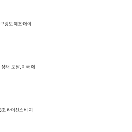
화, 구광모 제조·데이
상태' 도달, 미국 에
.3조 라이선스비 지