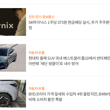
전자·전기·정보통신
SK하이닉스 1주당 375원 현금배당 실시, 추가 주주환
정
자동차·부품
현대차 올해 SUV 국내 베스트셀러 톱10에서 싼타페만
아반떼 '세단 쌍끌이'로 내수 방어
자동차·부품
BYD코리아 가격 앞세워 수입차 4위 올랐지만, BMW
비에 소비자 불만 폭발