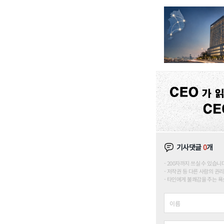
기사댓글
0
개
200자까지 쓰실 수 있습니다. (
저작권 등 다른 사람의 권리
타인에게 불쾌감을 주는 욕설