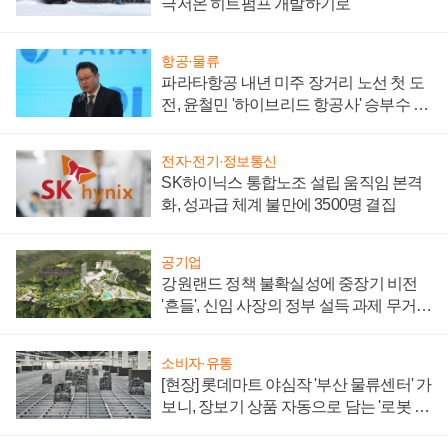
극저온 히트펌프 개발하기로
항공·물류
파라타항공 내년 미주 장거리 노선 첫 도
전, 윤철민 '하이브리드 항공사' 승부수 통
할까
전자·전기·정보통신
SK하이닉스 통합노조 설립 움직임 본격
화, 성과급 체계 불만에 3500명 결집
공기업
강원랜드 정책 불확실성에 중장기 비전
'흔들', 신임 사장의 정부 설득 과제 무거워
져
소비자·유통
[현장] 롯데마트 야심작 '부산 물류센터' 가
보니, 장보기 상품 자동으로 담는 '로봇 40
0대' 장관