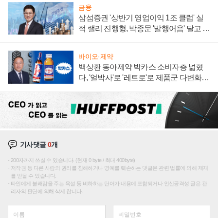
금융
삼섬증권 '상반기 영업이익 1조 클럽' 실
적 랠리 진행형, 박종문 '발행어음' 달고 연
임 향하나
바이오·제약
백상환 동아제약 박카스 소비자층 넓혔
다, '얼박사'로 '레트로'로 제품군 다변화
주효
기사댓글
0
개
200자까지 쓰실 수 있습니다. (현재 0 byte / 최대 400byte)
저작권 등 다른 사람의 권리를 침해하거나 명예를 훼손하는 댓글은 관련 법률에 의해 제재
를 받을 수 있습니다.
타인에게 불쾌감을 주는 욕설 등 비하하는 단어가 내용에 포함되거나 인신공격성 글은 관
리자의 판단에 의해 삭제 합니다.