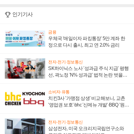
인기기사
금융
우체국 '매일이자 파킹통장' 5만 계좌 한
정으로 다시 출시, 최고 연 2.0% 금리
전자·전기·정보통신
SK하이닉스 노사 '성과급 주식 지급' 평행
선, 곽노정 'N% 성과급' 법적 논란 벗을지
주목
소비자·유통
치킨3사 '가맹점 상생' 비교해보니, 교촌
'영업권 보호'·bhc '신메뉴 개발'·BBQ '원가
부담'
전자·전기·정보통신
삼성전자, 미국 오크리지국립연구소와