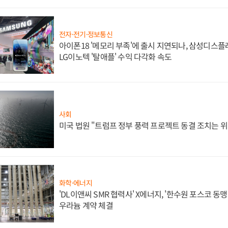
전자·전기·정보통신
아이폰18 '메모리 부족'에 출시 지연되나, 삼성디스
LG이노텍 '탈애플' 수익 다각화 속도
사회
미국 법원 "트럼프 정부 풍력 프로젝트 동결 조치는 위
화학·에너지
'DL이앤씨 SMR 협력사' X에너지, '한수원 포스코 
우라늄 계약 체결