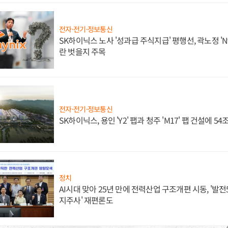
전자·전기·정보통신
SK하이닉스 노사 '성과급 주식지급' 평행선, 곽노정 'N
란 벗을지 주목
전자·전기·정보통신
SK하이닉스, 용인 'Y2' 팹과 청주 'M17' 팹 건설에 5
정치
AI시대 맞아 25년 만에 전력산업 구조개편 시동, '발전5
지주사' 재편론도