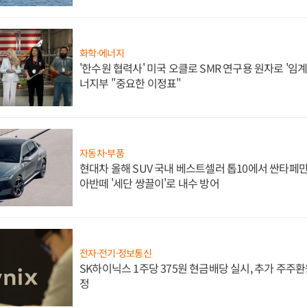
화학·에너지
'한수원 협력사' 미국 오클로 SMR 연구용 원자로 '임계 
너지부 "중요한 이정표"
자동차·부품
현대차 올해 SUV 국내 베스트셀러 톱10에서 싼타페만
아반떼 '세단 쌍끌이'로 내수 방어
전자·전기·정보통신
SK하이닉스 1주당 375원 현금배당 실시, 추가 주주환
정