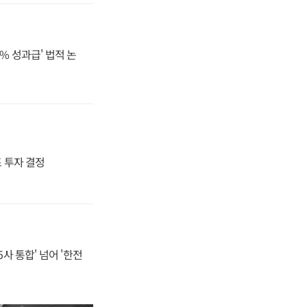
% 성과급' 법적 논
4조 투자 결정
사 통합' 넘어 '한전