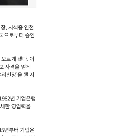
장, 시석중 인천
당국으로부터 승인
오르게 됐다. 이
보 자격을 얻게
유리천장'을 깰 지
1982년 기업은행
섬세한 영업력을
85년부터 기업은