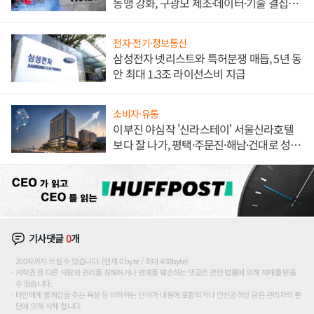
동맹 강화, 구광모 제조·데이터·기술 결집
해 종합 로보틱스 기업으로
전자·전기·정보통신
삼성전자 넷리스트와 특허분쟁 매듭, 5년 동
안 최대 1.3조 라이선스비 지급
소비자·유통
이부진 야심작 '신라스테이' 서울신라호텔
보다 잘 나가, 평택·주문진·해남·건대로 성
장판 더 넓힌다
기사댓글
0
개
200자까지 쓰실 수 있습니다. (현재 0 byte / 최대 400byte)
저작권 등 다른 사람의 권리를 침해하거나 명예를 훼손하는 댓글은 관련 법률에 의해 제재를 받을
수 있습니다.
타인에게 불쾌감을 주는 욕설 등 비하하는 단어가 내용에 포함되거나 인신공격성 글은 관리자의 판
단에 의해 삭제 합니다.