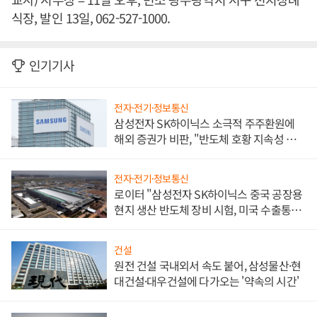
식장, 발인 13일, 062-527-1000.
인기기사
전자·전기·정보통신
삼성전자 SK하이닉스 소극적 주주환원에
해외 증권가 비판, "반도체 호황 지속성 의
문"
전자·전기·정보통신
로이터 "삼성전자 SK하이닉스 중국 공장용
현지 생산 반도체 장비 시험, 미국 수출통제
대비"
건설
원전 건설 국내외서 속도 붙어, 삼성물산·현
대건설·대우건설에 다가오는 '약속의 시간'