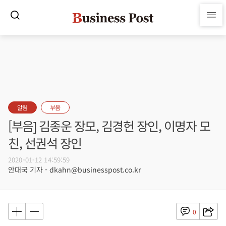
알림
부음
[부음] 김종운 장모, 김경헌 장인, 이명자 모
친, 선권석 장인
2020-01-12 14:59:59
안대국 기자 - dkahn@businesspost.co.kr
0