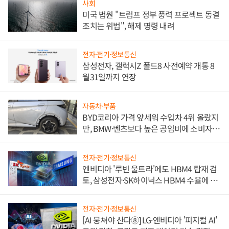
사회
미국 법원 "트럼프 정부 풍력 프로젝트 동결
조치는 위법", 해제 명령 내려
전자·전기·정보통신
삼성전자, 갤럭시Z 폴드8 사전예약 개통 8
월31일까지 연장
자동차·부품
BYD코리아 가격 앞세워 수입차 4위 올랐지
만, BMW·벤츠보다 높은 공임비에 소비자
불만 폭발
전자·전기·정보통신
엔비디아 '루빈 울트라'에도 HBM4 탑재 검
토, 삼성전자·SK하이닉스 HBM4 수율에 주
도권 갈린다
전자·전기·정보통신
[AI 뭉쳐야 산다⑧] LG·엔비디아 '피지컬 AI'