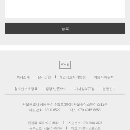
PC버전
회사소개
윤리강령
개인정보처리방침
이용자위원회
청소년보호정책
정정·반론보도
기사심의규정
불편신고
서울특별시 성동구 성수일로 39-34 서울숲더스페이스 12층
대표전화 : 1800-6522
팩스 : 070-4015-8658
편집국 : 070-4010-8512
사업본부 : 070-4010-7078
등록번호 : 서울 아 02897
제호 : 비즈니스포스트