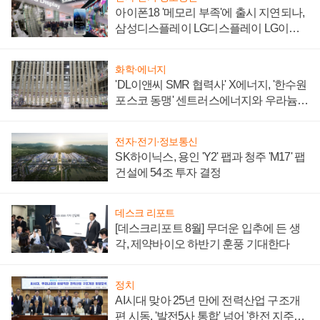
아이폰18 '메모리 부족'에 출시 지연되나,
삼성디스플레이 LG디스플레이 LG이노
텍 '탈애플' 수익 다각화 속도
화학·에너지
'DL이앤씨 SMR 협력사' X에너지, '한수원
포스코 동맹' 센트러스에너지와 우라늄
계약 체결
전자·전기·정보통신
SK하이닉스, 용인 'Y2' 팹과 청주 'M17' 팹
건설에 54조 투자 결정
데스크 리포트
[데스크리포트 8월] 무더운 입추에 든 생
각, 제약바이오 하반기 훈풍 기대한다
정치
AI시대 맞아 25년 만에 전력산업 구조개
편 시동, '발전5사 통합' 넘어 '한전 지주사'