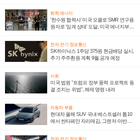
어
화학·에너지
'한수원 협력사' 미국 오클로 SMR 연구용
원자로 '임계 상태' 도달, 미국 에너지부
"중요한 이정표"
전자·전기·정보통신
SK하이닉스 1주당 375원 현금배당 실시,
추가 주주환원 계획 9월 공개 예정
사회
미국 법원 "트럼프 정부 풍력 프로젝트 동
결 조치는 위법", 해제 명령 내려
자동차·부품
현대차 올해 SUV 국내 베스트셀러 톱10
에서 싼타페만 자리매김, 그랜저·아반떼
'세단 쌍끌이'로 내수 방어
전자·전기·정보통신