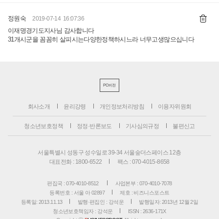
정원숙
2019-07-14 16:07:36
이재명경기도지사님 감사합니다
31개시군을 꼼꼼히 살피시는다양한정책하시느라 너무고생많으십니다
PC버전
회사소개
윤리강령
개인정보처리방침
이용자위원회
청소년보호정책
정정·반론보도
기사심의규정
불편신고
서울특별시 성동구 성수일로 39-34 서울숲더스페이스 12층
대표전화 : 1800-6522
팩스 : 070-4015-8658
편집국 : 070-4010-8512
사업본부 : 070-4010-7078
등록번호 : 서울 아 02897
제호 : 비즈니스포스트
등록일: 2013.11.13
발행·편집인 : 강석운
발행일자: 2013년 12월 2일
청소년보호책임자 : 강석운
ISSN : 2636-171X