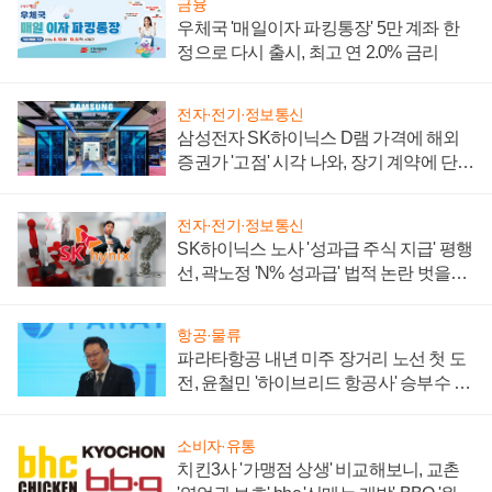
금융
우체국 '매일이자 파킹통장' 5만 계좌 한
정으로 다시 출시, 최고 연 2.0% 금리
전자·전기·정보통신
삼성전자 SK하이닉스 D램 가격에 해외
증권가 '고점' 시각 나와, 장기 계약에 단점
부각
전자·전기·정보통신
SK하이닉스 노사 '성과급 주식 지급' 평행
선, 곽노정 'N% 성과급' 법적 논란 벗을지
주목
항공·물류
파라타항공 내년 미주 장거리 노선 첫 도
전, 윤철민 '하이브리드 항공사' 승부수 통
할까
소비자·유통
치킨3사 '가맹점 상생' 비교해보니, 교촌