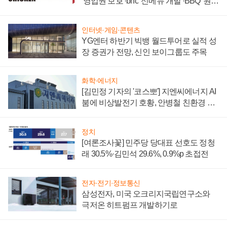
'영업권 보호'·bhc '신메뉴 개발'·BBQ '원가
부담'
인터넷·게임·콘텐츠
YG엔터 하반기 빅뱅 월드투어로 실적 성
장 증권가 전망, 신인 보이그룹도 주목
화학·에너지
[김민정 기자의 '코스뽀'] 지엔씨에너지 AI
붐에 비상발전기 호황, 안병철 친환경 에
너지 발전전문기업 향한다
정치
[여론조사꽃] 민주당 당대표 선호도 정청
래 30.5%·김민석 29.6%, 0.9%p 초접전
전자·전기·정보통신
삼성전자, 미국 오크리지국립연구소와
극저온 히트펌프 개발하기로