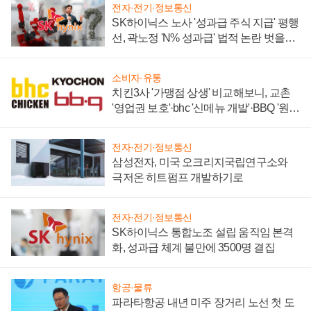
전자·전기·정보통신
SK하이닉스 노사 '성과급 주식 지급' 평행
선, 곽노정 'N% 성과급' 법적 논란 벗을지
주목
소비자·유통
치킨3사 '가맹점 상생' 비교해보니, 교촌
'영업권 보호'·bhc '신메뉴 개발'·BBQ '원가
부담'
전자·전기·정보통신
삼성전자, 미국 오크리지국립연구소와
극저온 히트펌프 개발하기로
전자·전기·정보통신
SK하이닉스 통합노조 설립 움직임 본격
화, 성과급 체계 불만에 3500명 결집
항공·물류
파라타항공 내년 미주 장거리 노선 첫 도