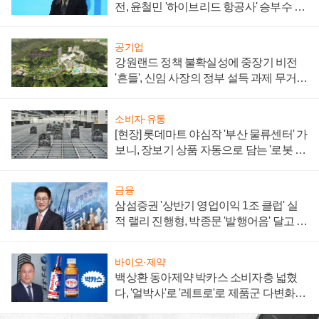
전, 윤철민 '하이브리드 항공사' 승부수 통
할까
공기업
강원랜드 정책 불확실성에 중장기 비전
'흔들', 신임 사장의 정부 설득 과제 무거워
져
소비자·유통
[현장] 롯데마트 야심작 '부산 물류센터' 가
보니, 장보기 상품 자동으로 담는 '로봇 40
0대' 장관
금융
삼섬증권 '상반기 영업이익 1조 클럽' 실
적 랠리 진행형, 박종문 '발행어음' 달고 연
임 향하나
바이오·제약
백상환 동아제약 박카스 소비자층 넓혔
다, '얼박사'로 '레트로'로 제품군 다변화
주효