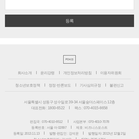
PC버전
회사소개
윤리강령
개인정보처리방침
이용자위원회
청소년보호정책
정정·반론보도
기사심의규정
불편신고
서울특별시 성동구 성수일로 39-34 서울숲더스페이스 12층
대표전화 : 1800-6522
팩스 : 070-4015-8658
편집국 : 070-4010-8512
사업본부 : 070-4010-7078
등록번호 : 서울 아 02897
제호 : 비즈니스포스트
등록일: 2013.11.13
발행·편집인 : 강석운
발행일자: 2013년 12월 2일