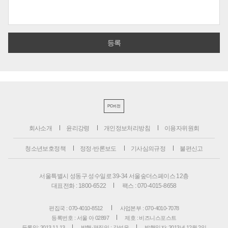
PC버전
회사소개
윤리강령
개인정보처리방침
이용자위원회
청소년보호정책
정정·반론보도
기사심의규정
불편신고
서울특별시 성동구 성수일로 39-34 서울숲더스페이스 12층
대표전화 : 1800-6522
팩스 : 070-4015-8658
편집국 : 070-4010-8512
사업본부 : 070-4010-7078
등록번호 : 서울 아 02897
제호 : 비즈니스포스트
등록일: 2013.11.13
발행·편집인 : 강석운
발행일자: 2013년 12월 2일