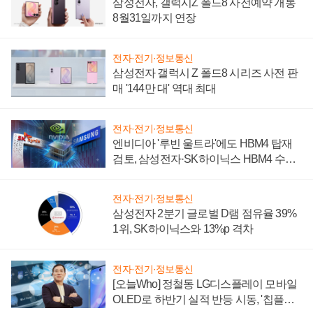
삼성전자, 갤럭시Z 폴드8 사전예약 개통
8월31일까지 연장
전자·전기·정보통신
삼성전자 갤럭시 Z 폴드8 시리즈 사전 판
매 '144만 대' 역대 최대
전자·전기·정보통신
엔비디아 '루빈 울트라'에도 HBM4 탑재
검토, 삼성전자·SK하이닉스 HBM4 수율
에 주도권 갈린다
전자·전기·정보통신
삼성전자 2분기 글로벌 D램 점유율 39%
1위, SK하이닉스와 13%p 격차
전자·전기·정보통신
[오늘Who] 정철동 LG디스플레이 모바일
OLED로 하반기 실적 반등 시동, '칩플레