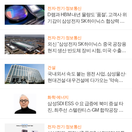
전자·전기·정보통신
D램과 HBM 내년 물량도 '품절', 고객사 위
기감이 삼성전자 SK하이닉스 협상력 더
키워
전자·전기·정보통신
외신 "삼성전자 SK하이닉스 중국 공장용
현지 생산 반도체 장비 시험, 미국 수출통
제 대비"
건설
국내외서 속도 붙는 원전 사업, 삼성물산·
현대건설·대우건설에 다가오는 '약속의
시간'
화학·에너지
삼성SDI ESS 수요 급증에 북미 증설 타
진, 최주선 스텔란티스·GM 합작공장 건
설 재추진하나
전자·전기·정보통신