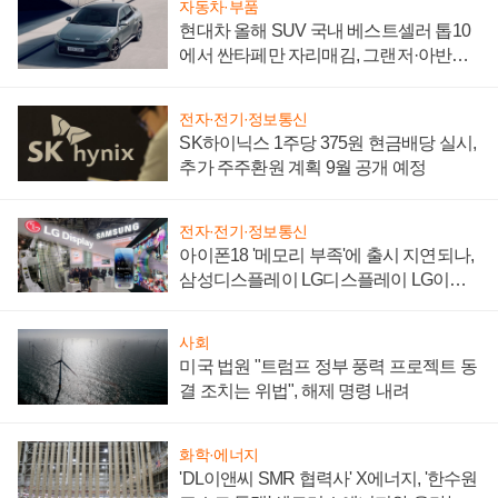
자동차·부품
현대차 올해 SUV 국내 베스트셀러 톱10
에서 싼타페만 자리매김, 그랜저·아반떼
'세단 쌍끌이'로 내수 방어
전자·전기·정보통신
SK하이닉스 1주당 375원 현금배당 실시,
추가 주주환원 계획 9월 공개 예정
전자·전기·정보통신
아이폰18 '메모리 부족'에 출시 지연되나,
삼성디스플레이 LG디스플레이 LG이노
텍 '탈애플' 수익 다각화 속도
사회
미국 법원 "트럼프 정부 풍력 프로젝트 동
결 조치는 위법", 해제 명령 내려
화학·에너지
'DL이앤씨 SMR 협력사' X에너지, '한수원