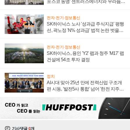
포스코 동맹' 센트러스에너지와 우라늄
계약 체결
전자·전기·정보통신
SK하이닉스 노사 '성과급 주식지급' 평행
선, 곽노정 'N% 성과급' 법적 논란 벗을지
주목
전자·전기·정보통신
SK하이닉스, 용인 'Y2' 팹과 청주 'M17' 팹
건설에 54조 투자 결정
정치
AI시대 맞아 25년 만에 전력산업 구조개
편 시동, '발전5사 통합' 넘어 '한전 지주사'
재편론도
기사댓글
0
개