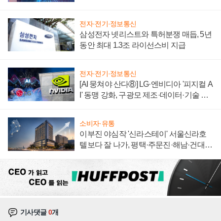
에 주도권 갈린다
전자·전기·정보통신
삼성전자 넷리스트와 특허분쟁 매듭, 5년
동안 최대 1.3조 라이선스비 지급
전자·전기·정보통신
[AI 뭉쳐야 산다⑧] LG·엔비디아 '피지컬 A
I' 동맹 강화, 구광모 제조·데이터·기술 결
집해 종합 로보틱스 기업으로
소비자·유통
이부진 야심작 '신라스테이' 서울신라호
텔보다 잘 나가, 평택·주문진·해남·건대로
성장판 더 넓힌다
기사댓글
0
개