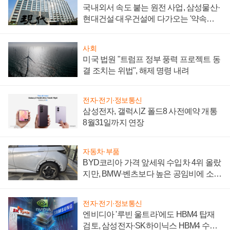
국내외서 속도 붙는 원전 사업, 삼성물산·
현대건설·대우건설에 다가오는 '약속의
시간'
사회
미국 법원 "트럼프 정부 풍력 프로젝트 동
결 조치는 위법", 해제 명령 내려
전자·전기·정보통신
삼성전자, 갤럭시Z 폴드8 사전예약 개통
8월31일까지 연장
자동차·부품
BYD코리아 가격 앞세워 수입차 4위 올랐
지만, BMW·벤츠보다 높은 공임비에 소비
자 불만 폭발
전자·전기·정보통신
엔비디아 '루빈 울트라'에도 HBM4 탑재
검토, 삼성전자·SK하이닉스 HBM4 수율