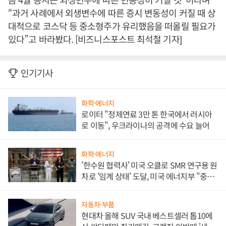
“과거 사례에서 외생변수에 따른 증시 변동성이 커질 때 상
대적으로 코스닥 등 중소형주가 유리했음을 떠올릴 필요가
있다”고 바라봤다. [비즈니스포스트 최석철 기자]
인기기사
화학·에너지
로이터 "정제연료 3만 톤 한국에서 러시아
로 이동", 우크라이나의 공격에 수요 늘어
화학·에너지
'한수원 협력사' 미국 오클로 SMR 연구용 원
자로 '임계 상태' 도달, 미국 에너지부 "중요
한 이정표"
자동차·부품
현대차 올해 SUV 국내 베스트셀러 톱10에