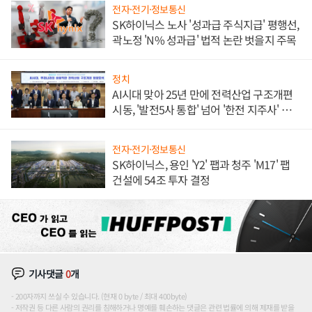
전자·전기·정보통신
SK하이닉스 노사 '성과급 주식지급' 평행선,
곽노정 'N% 성과급' 법적 논란 벗을지 주목
정치
AI시대 맞아 25년 만에 전력산업 구조개편
시동, '발전5사 통합' 넘어 '한전 지주사' 재편
론도
전자·전기·정보통신
SK하이닉스, 용인 'Y2' 팹과 청주 'M17' 팹
건설에 54조 투자 결정
기사댓글
0
개
200자까지 쓰실 수 있습니다. (현재 0 byte / 최대 400byte)
저작권 등 다른 사람의 권리를 침해하거나 명예를 훼손하는 댓글은 관련 법률에 의해 제재를 받을