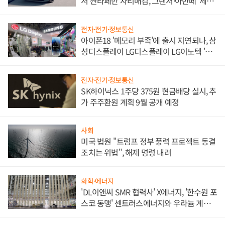
서 싼타페만 자리매김, 그랜저·아반떼 '세단
쌍끌이'로 내수 방어
전자·전기·정보통신
아이폰18 '메모리 부족'에 출시 지연되나, 삼
성디스플레이 LG디스플레이 LG이노텍 '탈
애플' 수익 다각화 속도
전자·전기·정보통신
SK하이닉스 1주당 375원 현금배당 실시, 추
가 주주환원 계획 9월 공개 예정
사회
미국 법원 "트럼프 정부 풍력 프로젝트 동결
조치는 위법", 해제 명령 내려
화학·에너지
'DL이앤씨 SMR 협력사' X에너지, '한수원 포
스코 동맹' 센트러스에너지와 우라늄 계약
체결