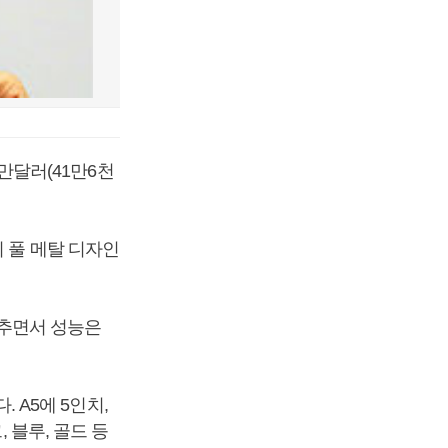
대만달러(41만6천
의 풀 메탈 디자인
추면서 성능은
. A5에 5인치,
 블루, 골드 등