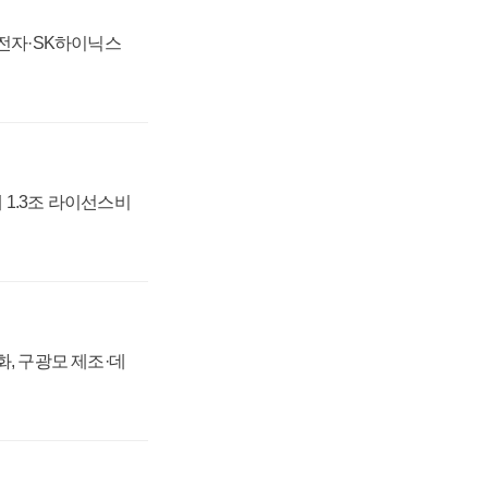
성전자·SK하이닉스
 1.3조 라이선스비
강화, 구광모 제조·데