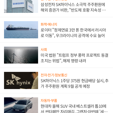
삼성전자 SK하이닉스 소극적 주주환원에
해외 증권가 비판, "반도체 호황 지속성 의
문"
화학·에너지
로이터 "정제연료 3만 톤 한국에서 러시아
로 이동", 우크라이나의 공격에 수요 늘어
사회
미국 법원 "트럼프 정부 풍력 프로젝트 동결
조치는 위법", 해제 명령 내려
전자·전기·정보통신
SK하이닉스 1주당 375원 현금배당 실시, 추
가 주주환원 계획 9월 공개 예정
자동차·부품
현대차 올해 SUV 국내 베스트셀러 톱10에
서 싼타페만 자리매김, 그랜저·아반떼 '세단