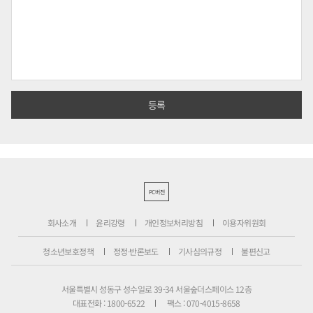
PC버전
회사소개
윤리강령
개인정보처리방침
이용자위원회
청소년보호정책
정정·반론보도
기사심의규정
불편신고
서울특별시 성동구 성수일로 39-34 서울숲더스페이스 12층
대표전화 : 1800-6522
팩스 : 070-4015-8658