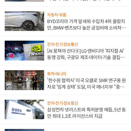
쌍끌이'로 내수 방어
자동차·부품
BYD코리아 가격 앞세워 수입차 4위 올랐지
만, BMW·벤츠보다 높은 공임비에 소비자
불만 폭발
전자·전기·정보통신
[AI 뭉쳐야 산다⑧] LG·엔비디아 '피지컬 AI'
동맹 강화, 구광모 제조·데이터·기술 결집
해 종합 로보틱스 기업으로
화학·에너지
'한수원 협력사' 미국 오클로 SMR 연구용 원
자로 '임계 상태' 도달, 미국 에너지부 "중요
한 이정표"
전자·전기·정보통신
삼성전자 넷리스트와 특허분쟁 매듭, 5년 동
안 최대 1.3조 라이선스비 지급