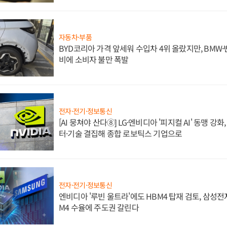
자동차·부품
BYD코리아 가격 앞세워 수입차 4위 올랐지만, BMW
비에 소비자 불만 폭발
전자·전기·정보통신
[AI 뭉쳐야 산다⑧] LG·엔비디아 '피지컬 AI' 동맹 강
터·기술 결집해 종합 로보틱스 기업으로
전자·전기·정보통신
엔비디아 '루빈 울트라'에도 HBM4 탑재 검토, 삼성전
M4 수율에 주도권 갈린다