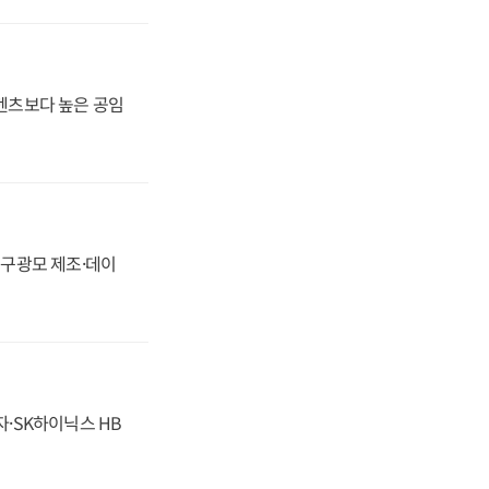
·벤츠보다 높은 공임
화, 구광모 제조·데이
자·SK하이닉스 HB