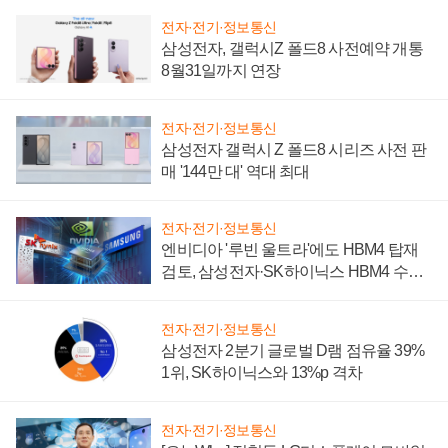
전자·전기·정보통신
삼성전자, 갤럭시Z 폴드8 사전예약 개통
8월31일까지 연장
전자·전기·정보통신
삼성전자 갤럭시 Z 폴드8 시리즈 사전 판
매 '144만 대' 역대 최대
전자·전기·정보통신
엔비디아 '루빈 울트라'에도 HBM4 탑재
검토, 삼성전자·SK하이닉스 HBM4 수율
에 주도권 갈린다
전자·전기·정보통신
삼성전자 2분기 글로벌 D램 점유율 39%
1위, SK하이닉스와 13%p 격차
전자·전기·정보통신