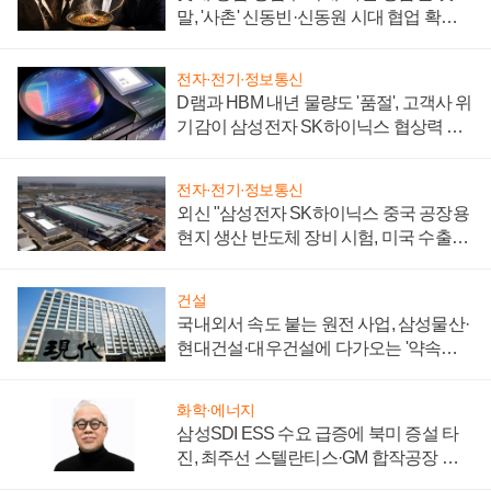
말, '사촌' 신동빈·신동원 시대 협업 확대
일로
전자·전기·정보통신
D램과 HBM 내년 물량도 '품절', 고객사 위
기감이 삼성전자 SK하이닉스 협상력 더
키워
전자·전기·정보통신
외신 "삼성전자 SK하이닉스 중국 공장용
현지 생산 반도체 장비 시험, 미국 수출통
제 대비"
건설
국내외서 속도 붙는 원전 사업, 삼성물산·
현대건설·대우건설에 다가오는 '약속의
시간'
화학·에너지
삼성SDI ESS 수요 급증에 북미 증설 타
진, 최주선 스텔란티스·GM 합작공장 건
설 재추진하나