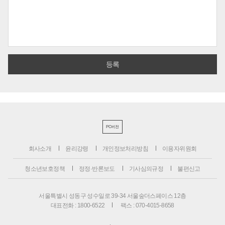
PC버전
회사소개
윤리강령
개인정보처리방침
이용자위원회
청소년보호정책
정정·반론보도
기사심의규정
불편신고
서울특별시 성동구 성수일로 39-34 서울숲더스페이스 12층
대표전화 : 1800-6522
팩스 : 070-4015-8658