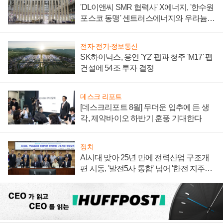
'DL이앤씨 SMR 협력사' X에너지, '한수원
포스코 동맹' 센트러스에너지와 우라늄
계약 체결
전자·전기·정보통신
SK하이닉스, 용인 'Y2' 팹과 청주 'M17' 팹
건설에 54조 투자 결정
데스크 리포트
[데스크리포트 8월] 무더운 입추에 든 생
각, 제약바이오 하반기 훈풍 기대한다
정치
AI시대 맞아 25년 만에 전력산업 구조개
편 시동, '발전5사 통합' 넘어 '한전 지주사'
재편론도