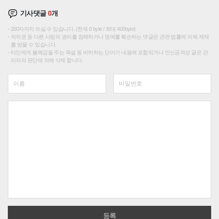
기사댓글
0
개
200자까지 쓰실 수 있습니다. (현재 0 byte / 최대 400byte)
저작권 등 다른 사람의 권리를 침해하거나 명예를 훼손하는 댓글은 관련 법률에 의해 제재
를 받을 수 있습니다.
타인에게 불쾌감을 주는 욕설 등 비하하는 단어가 내용에 포함되거나 인신공격성 글은 관
리자의 판단에 의해 삭제 합니다.