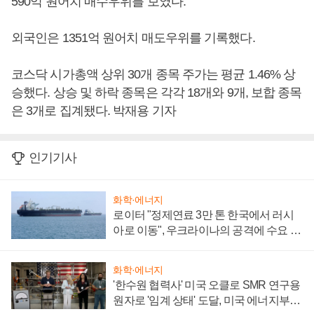
590억 원어치 매수우위를 보였다.
외국인은 1351억 원어치 매도우위를 기록했다.
코스닥 시가총액 상위 30개 종목 주가는 평균 1.46% 상
승했다. 상승 및 하락 종목은 각각 18개와 9개, 보합 종목
은 3개로 집계됐다. 박재용 기자
인기기사
화학·에너지
로이터 "정제연료 3만 톤 한국에서 러시
아로 이동", 우크라이나의 공격에 수요 늘
어
화학·에너지
'한수원 협력사' 미국 오클로 SMR 연구용
원자로 '임계 상태' 도달, 미국 에너지부