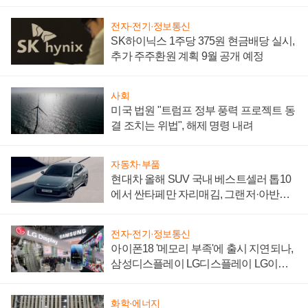
"중요한 이정표"
전자·전기·정보통신
SK하이닉스 1주당 375원 현금배당 실시,
추가 주주환원 계획 9월 공개 예정
사회
미국 법원 "트럼프 정부 풍력 프로젝트 동
결 조치는 위법", 해제 명령 내려
자동차·부품
현대차 올해 SUV 국내 베스트셀러 톱10
에서 싼타페만 자리매김, 그랜저·아반떼
'세단 쌍끌이'로 내수 방어
전자·전기·정보통신
아이폰18 '메모리 부족'에 출시 지연되나,
삼성디스플레이 LG디스플레이 LG이노
텍 '탈애플' 수익 다각화 속도
화학·에너지