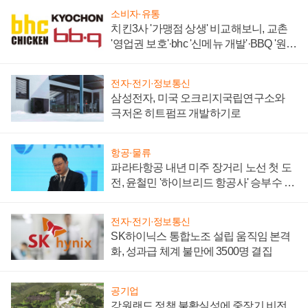
소비자·유통
치킨3사 '가맹점 상생' 비교해보니, 교촌
'영업권 보호'·bhc '신메뉴 개발'·BBQ '원가
부담'
전자·전기·정보통신
삼성전자, 미국 오크리지국립연구소와
극저온 히트펌프 개발하기로
항공·물류
파라타항공 내년 미주 장거리 노선 첫 도
전, 윤철민 '하이브리드 항공사' 승부수 통
할까
전자·전기·정보통신
SK하이닉스 통합노조 설립 움직임 본격
화, 성과급 체계 불만에 3500명 결집
공기업
강원랜드 정책 불확실성에 중장기 비전