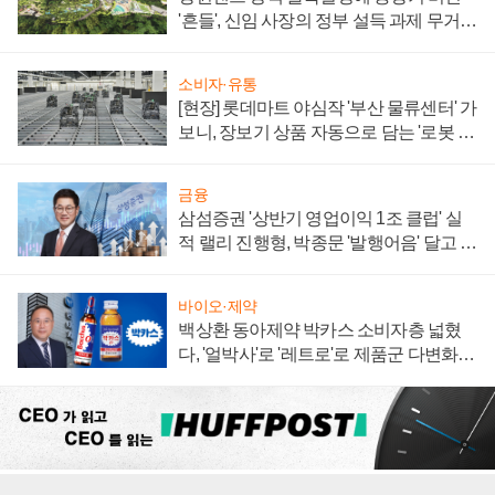
'흔들', 신임 사장의 정부 설득 과제 무거워
져
소비자·유통
[현장] 롯데마트 야심작 '부산 물류센터' 가
보니, 장보기 상품 자동으로 담는 '로봇 40
0대' 장관
금융
삼섬증권 '상반기 영업이익 1조 클럽' 실
적 랠리 진행형, 박종문 '발행어음' 달고 연
임 향하나
바이오·제약
백상환 동아제약 박카스 소비자층 넓혔
다, '얼박사'로 '레트로'로 제품군 다변화
주효