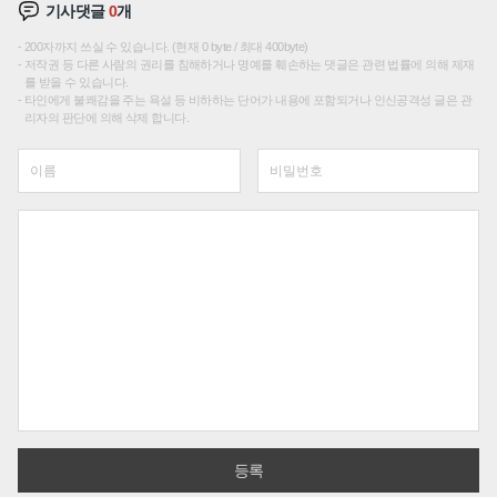
기사댓글
0
개
200자까지 쓰실 수 있습니다. (현재 0 byte / 최대 400byte)
저작권 등 다른 사람의 권리를 침해하거나 명예를 훼손하는 댓글은 관련 법률에 의해 제재
를 받을 수 있습니다.
타인에게 불쾌감을 주는 욕설 등 비하하는 단어가 내용에 포함되거나 인신공격성 글은 관
리자의 판단에 의해 삭제 합니다.