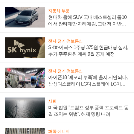
"중요한 이정표"
자동차·부품
현대차 올해 SUV 국내 베스트셀러 톱10
에서 싼타페만 자리매김, 그랜저·아반떼
'세단 쌍끌이'로 내수 방어
전자·전기·정보통신
SK하이닉스 1주당 375원 현금배당 실시,
추가 주주환원 계획 9월 공개 예정
전자·전기·정보통신
아이폰18 '메모리 부족'에 출시 지연되나,
삼성디스플레이 LG디스플레이 LG이노
텍 '탈애플' 수익 다각화 속도
사회
미국 법원 "트럼프 정부 풍력 프로젝트 동
결 조치는 위법", 해제 명령 내려
화학·에너지