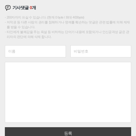
기사댓글
0
개
200자까지 쓰실 수 있습니다. (현재 0 byte / 최대 400byte)
저작권 등 다른 사람의 권리를 침해하거나 명예를 훼손하는 댓글은 관련 법률에 의해 제재
를 받을 수 있습니다.
타인에게 불쾌감을 주는 욕설 등 비하하는 단어가 내용에 포함되거나 인신공격성 글은 관
리자의 판단에 의해 삭제 합니다.