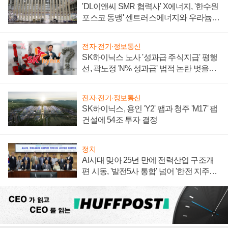
'DL이앤씨 SMR 협력사' X에너지, '한수원
포스코 동맹' 센트러스에너지와 우라늄
계약 체결
전자·전기·정보통신
SK하이닉스 노사 '성과급 주식지급' 평행
선, 곽노정 'N% 성과급' 법적 논란 벗을지
주목
전자·전기·정보통신
SK하이닉스, 용인 'Y2' 팹과 청주 'M17' 팹
건설에 54조 투자 결정
정치
AI시대 맞아 25년 만에 전력산업 구조개
편 시동, '발전5사 통합' 넘어 '한전 지주사'
재편론도