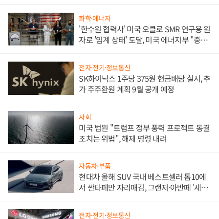
화학·에너지
'한수원 협력사' 미국 오클로 SMR 연구용 원
자로 '임계 상태' 도달, 미국 에너지부 "중요
한 이정표"
전자·전기·정보통신
SK하이닉스 1주당 375원 현금배당 실시, 추
가 주주환원 계획 9월 공개 예정
사회
미국 법원 "트럼프 정부 풍력 프로젝트 동결
조치는 위법", 해제 명령 내려
자동차·부품
현대차 올해 SUV 국내 베스트셀러 톱10에
서 싼타페만 자리매김, 그랜저·아반떼 '세단
쌍끌이'로 내수 방어
전자·전기·정보통신