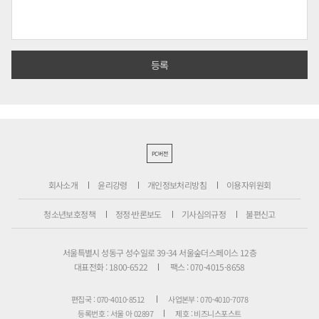
PC버전
회사소개
윤리강령
개인정보처리방침
이용자위원회
청소년보호정책
정정·반론보도
기사심의규정
불편신고
서울특별시 성동구 성수일로 39-34 서울숲더스페이스 12층
대표전화 : 1800-6522
팩스 : 070-4015-8658
편집국 : 070-4010-8512
사업본부 : 070-4010-7078
등록번호 : 서울 아 02897
제호 : 비즈니스포스트