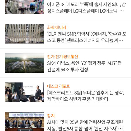
아이폰18 '메모리 부족'에 출시 지연되나, 삼
성디스플레이 LG디스플레이 LG이노텍 '탈
애플' 수익 다각화 속도
화학·에너지
'DL이앤씨 SMR 협력사' X에너지, '한수원 포
스코 동맹' 센트러스에너지와 우라늄 계약
체결
전자·전기·정보통신
SK하이닉스, 용인 'Y2' 팹과 청주 'M17' 팹
건설에 54조 투자 결정
데스크 리포트
[데스크리포트 8월] 무더운 입추에 든 생각,
제약바이오 하반기 훈풍 기대한다
정치
AI시대 맞아 25년 만에 전력산업 구조개편
시동, '발전5사 통합' 넘어 '한전 지주사' 재편