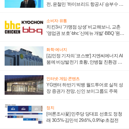
전, 윤철민 '하이브리드 항공사' 승부수 통
할까
소비자·유통
치킨3사 '가맹점 상생' 비교해보니, 교촌
'영업권 보호'·bhc '신메뉴 개발'·BBQ '원가
부담'
화학·에너지
[김민정 기자의 '코스뽀'] 지엔씨에너지 AI
붐에 비상발전기 호황, 안병철 친환경 에
너지 발전전문기업 향한다
인터넷·게임·콘텐츠
YG엔터 하반기 빅뱅 월드투어로 실적 성
장 증권가 전망, 신인 보이그룹도 주목
정치
[여론조사꽃] 민주당 당대표 선호도 정청
래 30.5%·김민석 29.6%, 0.9%p 초접전