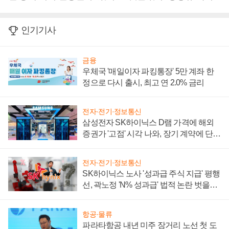
인기기사
금융
우체국 '매일이자 파킹통장' 5만 계좌 한
정으로 다시 출시, 최고 연 2.0% 금리
전자·전기·정보통신
삼성전자 SK하이닉스 D램 가격에 해외
증권가 '고점' 시각 나와, 장기 계약에 단점
부각
전자·전기·정보통신
SK하이닉스 노사 '성과급 주식 지급' 평행
선, 곽노정 'N% 성과급' 법적 논란 벗을지
주목
항공·물류
파라타항공 내년 미주 장거리 노선 첫 도