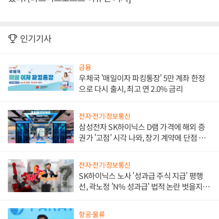
인기기사
금융
우체국 '매일이자 파킹통장' 5만 계좌 한정
으로 다시 출시, 최고 연 2.0% 금리
전자·전기·정보통신
삼성전자 SK하이닉스 D램 가격에 해외 증
권가 '고점' 시각 나와, 장기 계약에 단점 부
각
전자·전기·정보통신
SK하이닉스 노사 '성과급 주식 지급' 평행
선, 곽노정 'N% 성과급' 법적 논란 벗을지 주
목
항공·물류