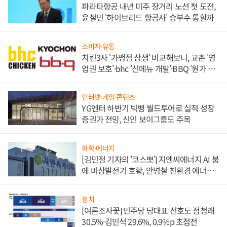
파라타항공 내년 미주 장거리 노선 첫 도전,
윤철민 '하이브리드 항공사' 승부수 통할까
소비자·유통
치킨3사 '가맹점 상생' 비교해보니, 교촌 '영
업권 보호'·bhc '신메뉴 개발'·BBQ '원가 부
담'
인터넷·게임·콘텐츠
YG엔터 하반기 빅뱅 월드투어로 실적 성장
증권가 전망, 신인 보이그룹도 주목
화학·에너지
[김민정 기자의 '코스뽀'] 지엔씨에너지 AI 붐
에 비상발전기 호황, 안병철 친환경 에너지
발전전문기업 향한다
정치
[여론조사꽃] 민주당 당대표 선호도 정청래
30.5%·김민석 29.6%, 0.9%p 초접전