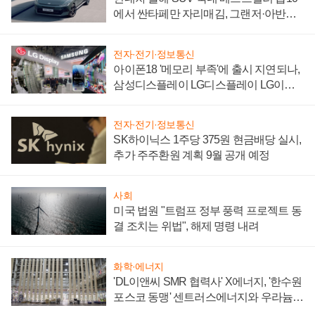
에서 싼타페만 자리매김, 그랜저·아반떼
'세단 쌍끌이'로 내수 방어
전자·전기·정보통신
아이폰18 '메모리 부족'에 출시 지연되나,
삼성디스플레이 LG디스플레이 LG이노
텍 '탈애플' 수익 다각화 속도
전자·전기·정보통신
SK하이닉스 1주당 375원 현금배당 실시,
추가 주주환원 계획 9월 공개 예정
사회
미국 법원 "트럼프 정부 풍력 프로젝트 동
결 조치는 위법", 해제 명령 내려
화학·에너지
'DL이앤씨 SMR 협력사' X에너지, '한수원
포스코 동맹' 센트러스에너지와 우라늄
계약 체결