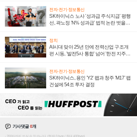
전자·전기·정보통신
SK하이닉스 노사 '성과급 주식지급' 평행
선, 곽노정 'N% 성과급' 법적 논란 벗을지
주목
정치
AI시대 맞아 25년 만에 전력산업 구조개
편 시동, '발전5사 통합' 넘어 '한전 지주사'
재편론도
전자·전기·정보통신
SK하이닉스, 용인 'Y2' 팹과 청주 'M17' 팹
건설에 54조 투자 결정
기사댓글
0
개
200자까지 쓰실 수 있습니다. (현재 0 byte / 최대 400byte)