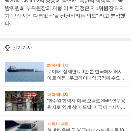
월20일 CNN TV의 방송에 출연해 “북한의 장성택 전 국
방위원회 부위원장의 처형 이후 김정은 제1위원장 체제
가 ‘평상시와 다름없음’을 선전하려는 의도” 라고 분석했
다.
인기기사
화학·에너지
로이터 "정제연료 3만 톤 한국에서 러시
아로 이동", 우크라이나의 공격에 수요 늘
어
화학·에너지
'한수원 협력사' 미국 오클로 SMR 연구용
원자로 '임계 상태' 도달, 미국 에너지부
"중요한 이정표"
자동차·부품
현대차 올해 SUV 국내 베스트셀러 톱10