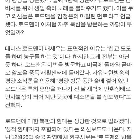
아 평양을 방문했다. 벌써 4번째 방문이다. 로드맨은 김
비서를 위해 생일 축하 노래를 불러주기도 했다. 이를 두
고 외신들은 로드맨을 '김정은의 마릴린 먼로'라고 언급
했다. 로드맨이 이처럼 자주 북한을 방문하는 까닭이 무
엇일까?
데니스 로드맨이 내세우는 표면적인 이유는 “친교 도모
를 하며 농구를 하는 것”이다. 하지만 그게 전부는 아닌
듯 하다. 로드맨은 이번을 방문하고 미국에 돌아와 곧바
로 알코올 중독 재활센터에 들어갔다. 자유북한방송의
평양 소식통을 인용해 “평양 방문 동안 술에 쩔어 있던
로드맨은 특히 평양을 떠나기 전 날 새벽에 만취상태로
인사불성이 되어 계단 곳곳에 대소변을 볼 정도였다"고
전했다.
로드맨에 대한 북한의 환대는 상당한 것으로 알려졌다.
'성적 환대'까지 포함되어 있다는 외신보도도 나온다. 지
난 12월25일 중국 관영매체 환구시보는 “로드맨의 방북